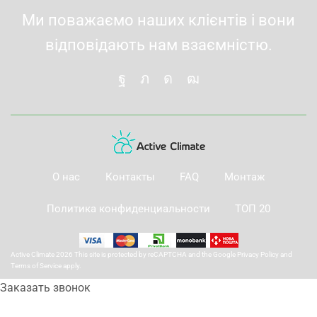
Ми поважаємо наших клієнтів і вони
відповідають нам взаємністю.
О нас
Контакты
FAQ
Монтаж
Политика конфиденциальности
ТОП 20
Active Climate 2026 This site is protected by reCAPTCHA and the Google
Privacy Policy
and
Terms of Service
apply.
Заказать звонок