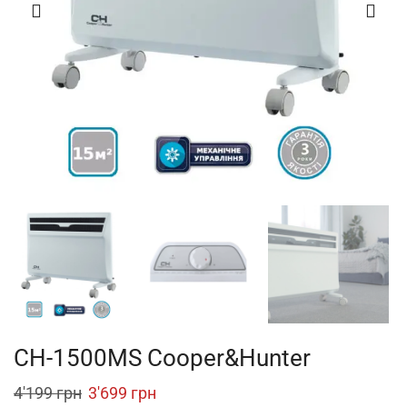
CH-1500MS Cooper&Hunter
Original
Current
4'199
грн
3'699
грн