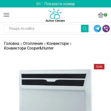
0
6
7
Показати номер
0
Головна
Отопление
Конвектори
Конвектори Cooper&Hunter
Sale