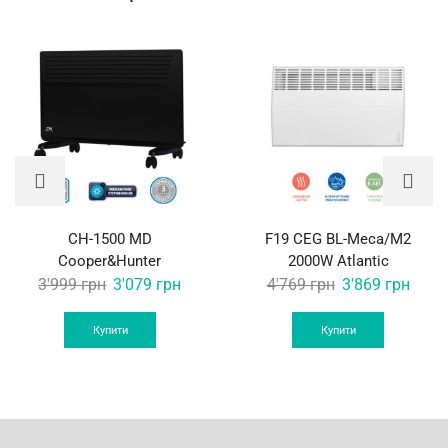
CH-1500 MD
F19 CEG BL-Meca/M2
Cooper&Hunter
2000W Atlantic
Original
Current
Original
Curre
3'999
грн
3'079
грн
4'769
грн
3'869
грн
price
price
price
price
was:
is:
was:
is:
Купити
Купити
3'999 грн.
3'079 грн.
4'769 грн.
3'869