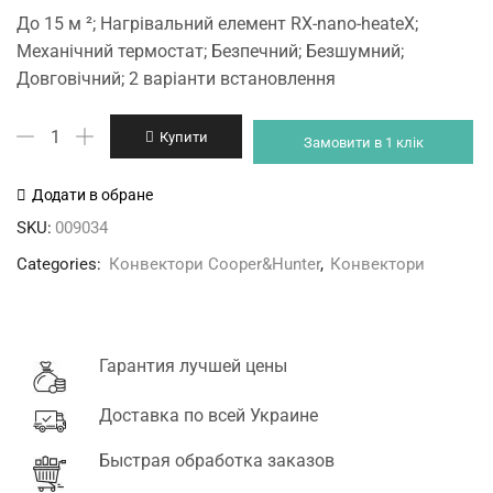
price
price
До 15 м ²; Нагрівальний елемент RX-nano-heateX;
was:
is:
Механічний термостат; Безпечний; Безшумний;
4'199 грн.
3'699 грн.
Довговічний; 2 варіанти встановлення
CH-
Купити
Замовити в 1 клік
1500MS
Cooper&Hunter
Додати в обране
кількість
SKU:
009034
Categories:
Конвектори Cooper&Hunter
,
Конвектори
Гарантия лучшей цены
Доставка по всей Украине
Быстрая обработка заказов