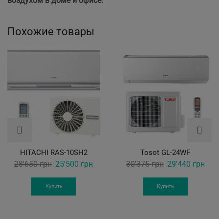
воздухом в доме и офисе.
Похожие товары
HITACHI RAS-10SH2
Tosot GL-24WF
Original
Current
Original
Curr
28'650
грн
25'500
грн
30'375
грн
29'440
грн
price
price
price
pric
was:
is:
was:
is:
Купить
Купить
28'650 грн.
25'500 грн.
30'375 грн.
29'4