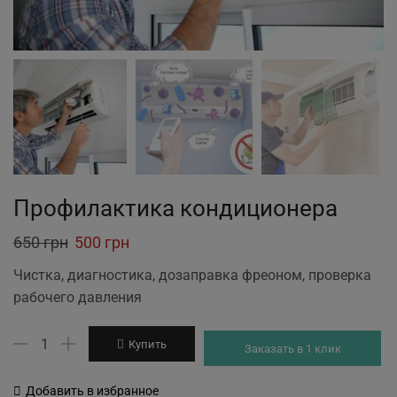
Профилактика кондиционера
Original
Current
650
грн
500
грн
price
price
Чистка, диагностика, дозаправка фреоном, проверка
was:
is:
рабочего давления
650 грн.
500 грн.
Количество
Купить
Заказать в 1 клик
товара
Профилактика
Добавить в избранное