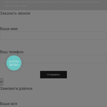
Active Climate 2026 This site is protected by reCAPTCHA and the Google
Privacy Policy
and
Terms of Service
apply.
Заказать звонок
Ваше имя
Ваш телефон
КНОПКА
ЗВ'ЯЗКУ
×
Замовити дзвінок
Ваше ім'я