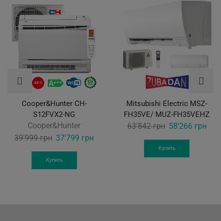
Cooper&Hunter CH-
Mitsubishi Electric MSZ-
S12FVX2-NG
FH35VE/ MUZ-FH35VEHZ
Cooper&Hunter
Original
Curr
63'842
грн
58'266
грн
Original
Current
price
pric
39'999
грн
37'799
грн
price
price
was:
is:
Купить
was:
is:
63'842 грн.
58'2
Купить
39'999 грн.
37'799 грн.