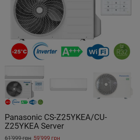
Panasonic CS-Z25YKEA/CU-
Z25YKEA Server
Original
Current
61'999
грн
59'999
грн