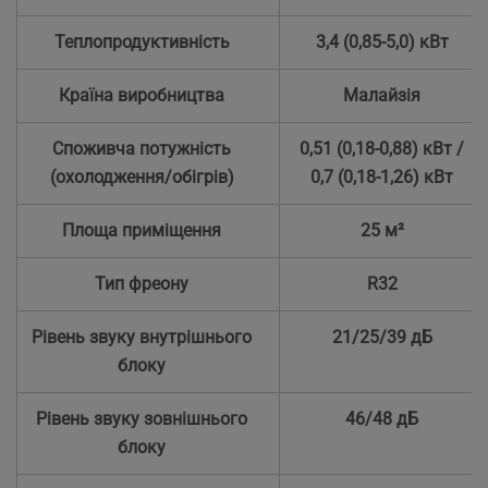
Теплопродуктивність
3,4 (0,85-5,0) кВт
Країна виробництва
Малайзія
Споживча потужність
0,51 (0,18-0,88) кВт /
(охолодження/обігрів)
0,7 (0,18-1,26) кВт
Площа приміщення
25 м²
Тип фреону
R32
Рівень звуку внутрішнього
21/25/39 дБ
блоку
Рівень звуку зовнішнього
46/48 дБ
блоку