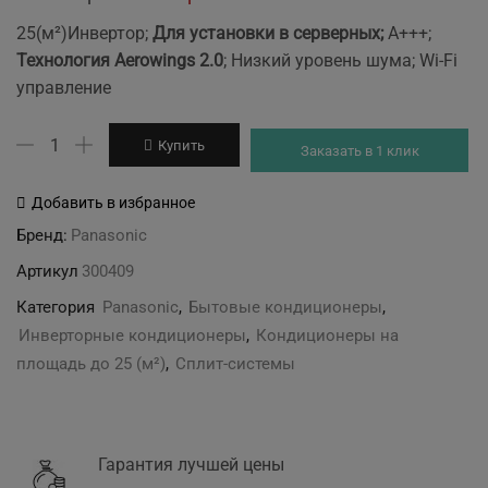
price
price
25(м²)Инвертор;
Для установки в серверных;
А+++;
was:
is:
Т
ехнология Aerowings 2.0
;
Низкий уровень шума; Wi-Fi
61'999 грн.
59'999 грн.
управление
Количество
Купить
Заказать в 1 клик
товара
Panasonic
Добавить в избранное
CS-
Бренд:
Panasonic
Z25YKEA/CU-
Артикул
300409
Z25YKEA
Server
Категория
Panasonic
,
Бытовые кондиционеры
,
Инверторные кондиционеры
,
Кондиционеры на
площадь до 25 (м²)
,
Сплит-системы
Гарантия лучшей цены