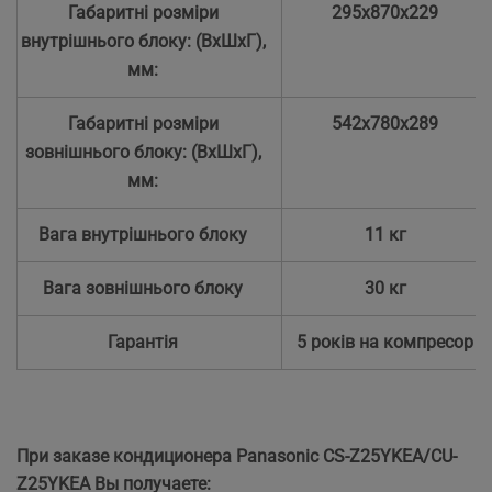
Габаритні розміри
295x870x229
внутрішнього блоку: (ВхШхГ),
мм:
Габаритні розміри
542x780x289
зовнішнього блоку: (ВхШхГ),
мм:
Вага внутрішнього блоку
11 кг
Вага зовнішнього блоку
30 кг
Гарантія
5 років на компресор
При заказе кондиционера Panasonic CS-Z25YKEA/CU-
Z25YKEA
Вы получаете: