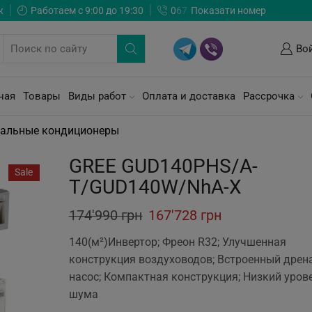
ж
Работаем с 9:00 до 19:30
0
6
7
Показати номер
Во
ная
Товары
Виды работ
Оплата и доставка
Рассрочка
альные кондиционеры
GREE GUD140PHS/A-
Sale
T/GUD140W/NhA-X
Original
Current
174'990
грн
167'728
грн
price
price
140(м²)Инвертор; Фреон R32; Улучшенная
was:
is:
конструкция воздуховодов; Встроенный дре
насос; Компактная конструкция; Низкий уров
174'990 грн.
167'728 грн.
шума