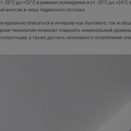
 -20°C до +52°C в режиме охлаждения и от -20°C до +24°C
та рекомендувати!
вийшла знову ж така сама
ый монтаж в нишу подвесного потолка.
що і пропонують в інших
магазинах. Тому перевага
тільки оперативність, і
е идеально вписаться в интерьер как бытового, так и об
можливість розрахунку на
рная технология позволит повысить номинальный уровень
місті за фактично товар і
ксплуатации, а также достичь экономного потребления эле
встановлення.