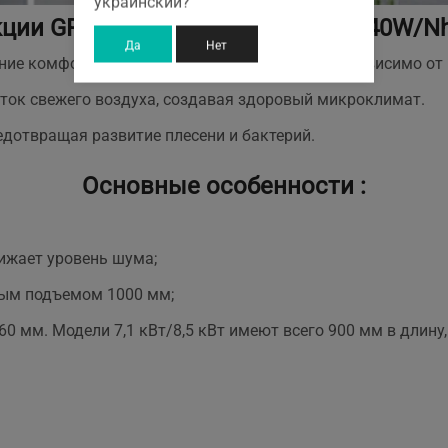
украинский?
ции GREE GUD140PHS/A-T/GUD140W/Nh
Да
Нет
ение комфортной температуры в помещении независимо от 
ток свежего воздуха, создавая здоровый микроклимат.
едотвращая развитие плесени и бактерий.
Основные особенности :
ижает уровень шума;
ным подъемом 1000 мм;
0 мм. Модели 7,1 кВт/8,5 кВт имеют всего 900 мм в длину