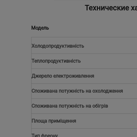
Технические х
Модель
Холодопродуктивність
Теплопродуктивність
Джерело електроживлення
Споживана потужність на охолодження
Споживана потужність на обігрів
Площа приміщення
Тип фреону