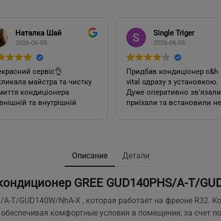
Наталка Шай
Single Triger
2026-06-05
2026-06-05
красний сервіс👌
Придбав кондиціонер c&h
ликала майстра та чистку
vital одразу з установкою.
миття кондиціонера
Дуже оперативно зв'язалися,
внішній та внутрішній
приїхали та встановили н
к). Все чудово, а головне
дивлячись на літній сезон
сно.
По товару нарікань немає.
Ціна така ж як і в інших
акож декілька років тому
магазинах. Сподобалась
овляла у цієї фірми 2
пропозиція, акційної
Описание
Детали
диціонера. Задоволена,
установки за умови
сервісом у допомозі із
придбання кондиціонеру
кондиционер GREE GUD140PHS/A-T/GU
ором їх, так і
саме в цьому магазині. Ал
посереднім їх
ж по факту стандартна
/A-T/GUD140W/NhA-X , которая работает на фреоне R32. 
нтуванням.
установка в стандартній
е, обеспечивая комфортные условия в помещении, за счет 
у неодмінно звертатись
панельній 12 поверхів ці