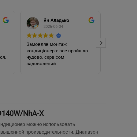
Ян Аладько
Над
2026-06-04
2026
Замовляв монтаж
Добрий ден
кондиціонера: все пройшло
адміністра
чудово, сервісом
допомогла
е
задоволений
кондиціоне
.
швидко та
встановил
роботою. 
D140W/NhA-X
е
Кондиционер можно использовать
повышенной производительности. Диапазон