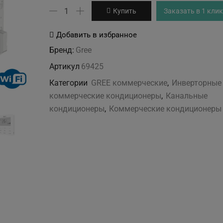
Количество
Купить
Заказать в 1 клик
товара
GREE
Добавить в избранное
GUD140PHS/A-
Бренд:
Gree
T/GUD140W/NhA-
Артикул
69425
X
Категории
GREE коммерческие
,
Инверторные
коммерческие кондиционеры
,
Канальные
кондиционеры
,
Коммерческие кондиционеры