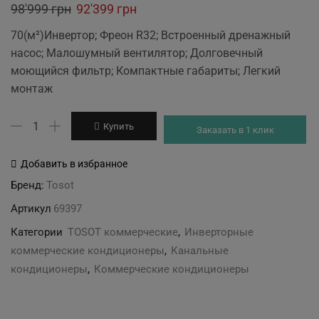
Original
Current
98'999
грн
92'399
грн
price
price
70(м²)Инвертор; Фреон R32; Встроенный дренажный
was:
is:
насос; Малошумный вентилятор; Долговечный
98'999 грн.
92'399 грн.
моющийся фильтр; Компактные габариты; Легкий
монтаж
Количество
Купить
Заказать в 1 клик
товара
TOSOT
Добавить в избранное
TUD71PHS1/A-
Бренд:
Tosot
S/TUD71W1/NhA-
Артикул
69397
S
Категории
TOSOT коммерческие
,
Инверторные
коммерческие кондиционеры
,
Канальные
кондиционеры
,
Коммерческие кондиционеры