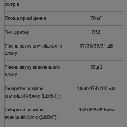
обігрів
Площа приміщення
70 м²
Тип фреону
R32
Рівень звуку внутрішнього
37/36/33/31 дБ
блоку
Рівень звуку зовнішнього
55 дБ
блоку
Габаритні розміри
1068x474x200 мм
внутрішній блок: (ШхВхГ):
Габаритні розміри
952x698x396 мм
зовнішній блок: (ШхВхГ):