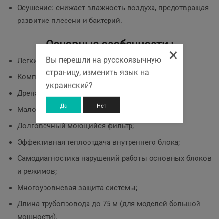
Осушение: снижает влажность воздуха, предотвращая
развитие плесени и бактерий.
Основные особенности :
×
Вы перешли на русскоязычную
Легкий монтаж;
страницу, изменить язык на
Компактные габариты;
украинский?
Дренажный насос;
Да
Нет
Малошумный вентилятор;
Долговечный моющийся фильтр;
Эффективная теплоотдача внутреннего блока;
Самодиагностика нарушений работы основных блоков
и режимов;
Многоуровневая защита системы;
Длина трубопровода до 75 м (для моделей большой
мощности).