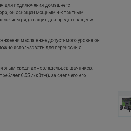
вийшла знову ж така сама,
ния для подключения домашнего
що і пропонують в інших
тора, он оснащен мощным 4-х тактным
магазинах. Тому перевага
е наличием ряда защит для предотвращения
тільки оперативність, і
можливість розрахунку на
місті за фактично товар і
снижении масла ниже допустимого уровня он
встановлення.
 можно использовать для переносных
улярным среди домовладельцев, дачников,
бляет 0,55 л/кВт-ч), за счет чего его
.