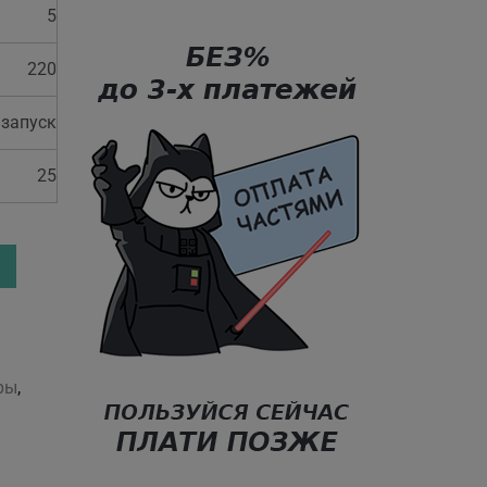
5
220
 запуск
25
ры
,