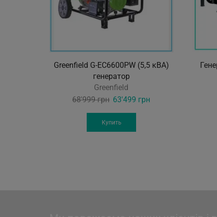
Greenfield G-EC6600PW (5,5 кВА)
Гене
генератор
Greenfield
Original
Current
68'999
грн
63'499
грн
price
price
was:
is:
Купить
68'999 грн.
63'499 грн.