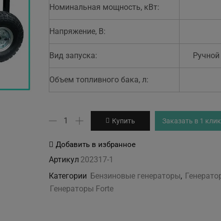
Номинальная мощность, кВт:
Напряжение, В:
Вид запуска:
Ручной
Объем топливного бака, л:
Количество
Купить
Заказать в 1 клик
товара
Генератор
Добавить в избранное
бензиновый
Артикул
202317-1
FORTE
Категории
Бензиновые генераторы
,
Генерато
FG6500E
Генераторы Forte