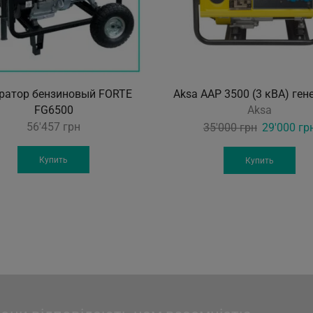
ратор бензиновый FORTE
Aksa AAP 3500 (3 кВА) ген
FG6500
Aksa
56'457
грн
Original
35'000
грн
29'000
гр
price
was:
Купить
Купить
35'000 грн