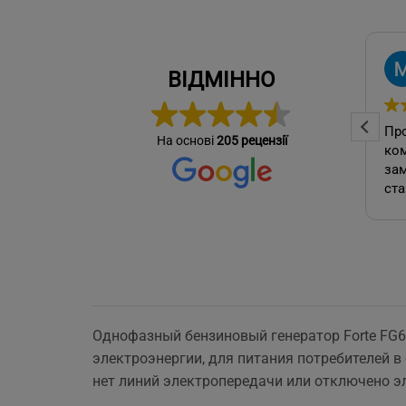
Ярослав Домбровский
ВІДМІННО
2026-06-16
Замовляв чистку
Про
На основі
205 рецензії
кондиціонера. Майстер
ко
приїхав вчасно, все зробив
за
якісно. Роботою
ста
задоволений, рекомендую.
від
пит
Однофазный бензиновый генератор Forte FG6
электроэнергии, для питания потребителей в
нет линий электропередачи или отключено э