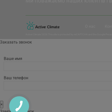
Ми поважаємо наших клієнтів і 
О нас
Кон
Active Climate 2026 This site is protected by reCAPTCHA and the Google
Privac
Заказать звонок
Ваше имя
Ваш телефон
×
Замовити дзвінок