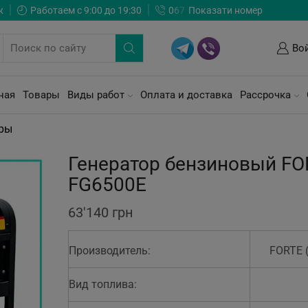
ж
Работаем с 9:00 до 19:30
0
6
7
Показати номер
Во
ная
Товары
Виды работ
Оплата и доставка
Рассрочка
оры
Генератор бензиновый FO
FG6500E
63'140
грн
Производитель:
FORTE 
Вид топлива: