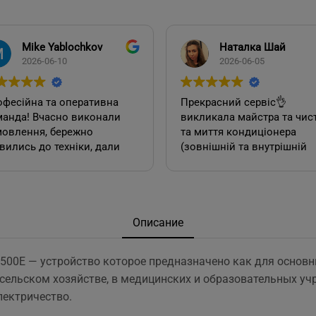
Mike Yablochkov
Наталка Шай
2026-06-10
2026-06-05
фесійна та оперативна
Прекрасний сервіс👌
манда! Вчасно виконали
викликала майстра та чис
мовлення, бережно
та миття кондиціонера
вились до техніки, дали
(зовнішній та внутрішній
повіді на всі потрібні
блок). Все чудово, а голов
ання!
якісно.
А також декілька років то
замовляла у цієї фірми 2
Описание
кондиціонера. Задоволена
як сервісом у допомозі із
500E — устройство которое предназначено как для основны
вибором їх, так і
 сельском хозяйстве, в медицинских и образовательных учр
безпосереднім їх
монтуванням.
лектричество.
Буду неодмінно звертатис