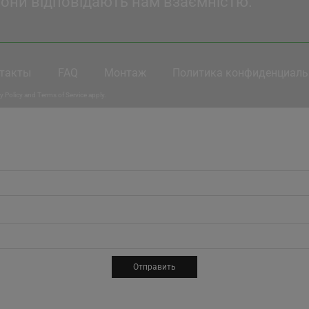
вони відповідають нам взаємністю.
такты
FAQ
Монтаж
Политика конфиденциаль
y Policy
and
Terms of Service
apply.