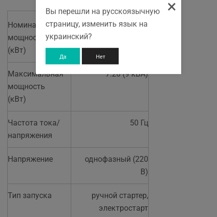
×
Вы перешли на русскоязычную
страницу, изменить язык на
Номинальная
6.80
украинский?
мощность
(кВт)
Да
Нет
Максимальная
7.20 (9 кВА)
мощность
(кВт)
Частота тока/
50 Гц
напряжения
Напряжение
однофазный (220
В)
Тип запуска
ручной стартер,
электростарт