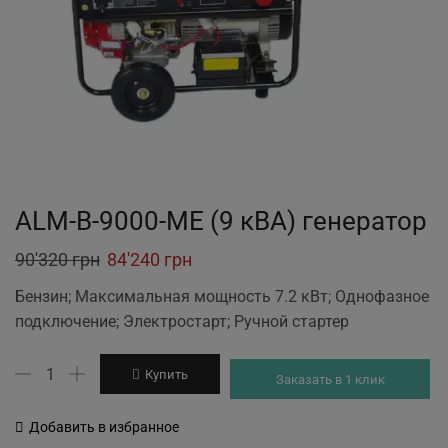
ALM-B-9000-ME (9 кВА) генератор
Original
Current
90'320
грн
84'240
грн
price
price
Бензин; Максимальная мощность 7.2 кВт; Однофазное
was:
is:
подключение; Электростарт; Ручной стартер
90'320 грн.
84'240 грн.
Количество
Купить
Заказать в 1 клик
товара
ALM-
Добавить в избранное
B-