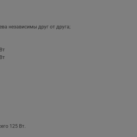
та рекомендувати!
вийшла знову ж така сама
що і пропонують в інших
магазинах. Тому перевага
тільки оперативність, і
ева независимы друг от друга;
можливість розрахунку на
місті за фактично товар і
встановлення.
Вт
Вт
его 125 Вт.