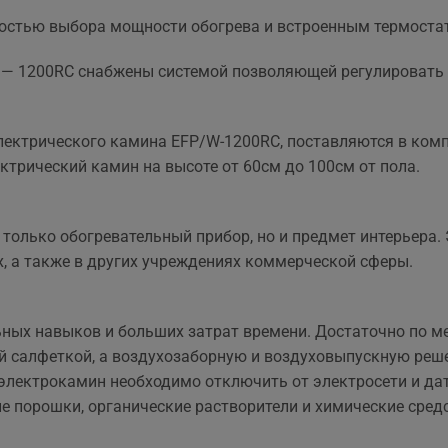
остью выбора мощности обогрева и встроенным термоста
W — 1200RC снабжены системой позволяющей регулировать
лектрического камина EFP/W-1200RC, поставляются в ком
трический камин на высоте от 60см до 100см от пола.
 только обогревательный прибор, но и предмет интерьера
, а также в других учреждениях коммерческой сферы.
ьных навыков и больших затрат времени. Достаточно по ме
й салфеткой, а воздухозаборную и воздуховыпускную реше
лектрокамин необходимо отключить от электросети и дат
е порошки, органические растворители и химические средс