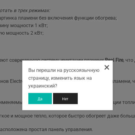
тать в трех режимах:
артинка пламени без включения функции обогрева;
вину мощности 1 кВт;
ую мощность 2 кВт;
ют современную систему имитации пламени
Real Fire
, чт
×
Вы перешли на русскоязычную
страницу, изменить язык на
нов Electrolux независима от системы имитации пламени,
украинский?
Да
Нет
именяемые в каминах Electrolux в качестве имитации топ
ягкое и мощное тепло, которое быстро обогреет даже боль
расположена простая панель управления.