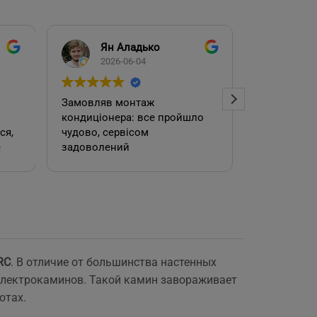
Ян Аладько
Над
2026-06-04
2026
Замовляв монтаж
Добрий ден
кондиціонера: все пройшло
адміністра
чудово, сервісом
допомогла
е
задоволений
кондиціоне
.
швидко та
встановил
роботою. 
RC
. В отличие от большинства настенных
е
электрокаминов. Такой камин завораживает
отах.