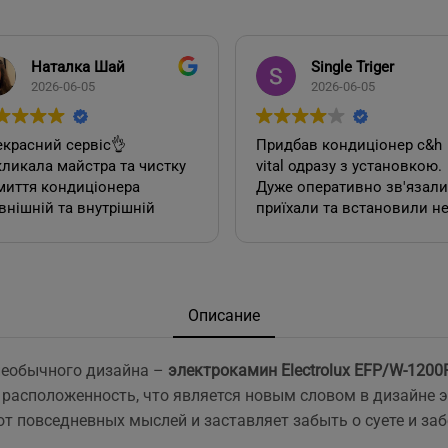
Наталка Шай
Single Triger
2026-06-05
2026-06-05
красний сервіс👌
Придбав кондиціонер c&h
ликала майстра та чистку
vital одразу з установкою.
миття кондиціонера
Дуже оперативно зв'язалися,
внішній та внутрішній
приїхали та встановили н
к). Все чудово, а головне
дивлячись на літній сезон
сно.
По товару нарікань немає.
Ціна така ж як і в інших
акож декілька років тому
магазинах. Сподобалась
овляла у цієї фірми 2
пропозиція, акційної
Описание
диціонера. Задоволена,
установки за умови
сервісом у допомозі із
придбання кондиціонеру
необычного дизайна –
электрокамин Electrolux EFP/W-1200
ором їх, так і
саме в цьому магазині. Ал
расположенность, что является новым словом в дизайне 
посереднім їх
ж по факту стандартна
нтуванням.
установка в стандартній
от повседневных мыслей и заставляет забыть о суете и заб
у неодмінно звертатись
панельній 12 поверхів ці