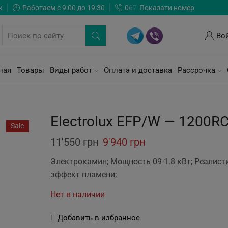
ж
Работаем с 9:00 до 19:30
0
6
7
Показати номер
Во
ная
Товары
Виды работ
Оплата и доставка
Рассрочка
Electrolux EFP/W — 1200R
Sale
Original
Current
11'550
грн
9'940
грн
price
price
Электрокамин; Мощность 09-1.8 кВт; Реалис
was:
is:
эффект пламени;
11'550 грн.
9'940 грн.
Нет в наличии
Добавить в избранное