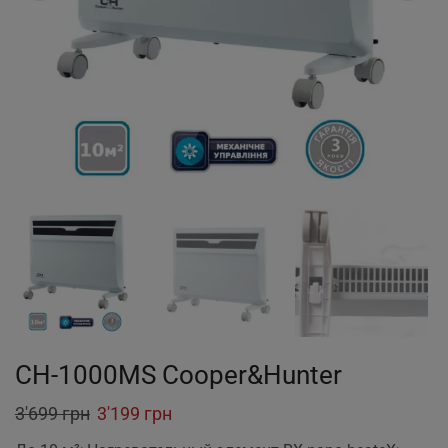
CH-1000MS Cooper&Hunter
Original
Current
3'699
грн
3'199
грн
price
price