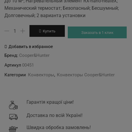
До 10 м²; Нагревательный элемент RX-nano-heateX;
was:
is:
Механический термостат; Безопасный; Бесшумный;
3'699 грн.
3'199 грн.
Долговечный; 2 варианта установки
Количество
Купить
Заказать в 1 клик
товара
CH-
Добавить в избранное
1000MS
Бренд:
Cooper&Hunter
Cooper&Hunter
Артикул
00451
Категории
Конвекторы
,
Конвекторы Cooper&Hunter
Гарантія кращої ціни!
Доставка по всій Україні!
Швидка обробка замовлень!