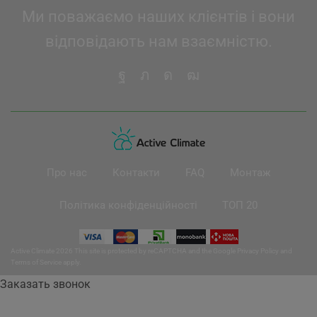
Ми поважаємо наших клієнтів і вони
відповідають нам взаємністю.
Про нас
Контакти
FAQ
Монтаж
Політика конфіденційності
ТОП 20
Active Climate 2026 This site is protected by reCAPTCHA and the Google
Privacy Policy
and
Terms of Service
apply.
Заказать звонок