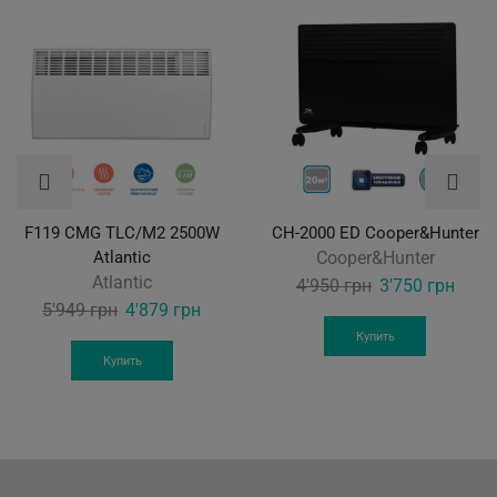
F119 CМG TLC/M2 2500W
CH-2000 ED Cooper&Hunter
Atlantic
Cooper&Hunter
Atlantic
Original
Curre
4'950
грн
3'750
грн
Original
Current
5'949
грн
4'879
грн
price
price
price
price
was:
is:
Купить
was:
is:
Купить
4'950 грн.
3'750
5'949 грн.
4'879 грн.