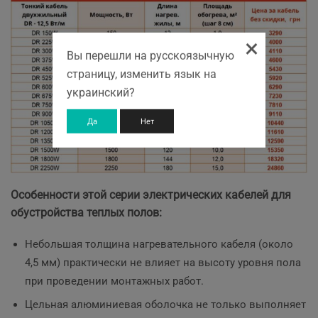
×
Вы перешли на русскоязычную
страницу, изменить язык на
украинский?
Да
Нет
Особенности этой серии электрических кабелей для
обустройства теплых полов:
Небольшая толщина нагревательного кабеля (около
4,5 мм) практически не влияет на высоту уровня пола
при проведении монтажных работ.
Цельная алюминиевая оболочка не только выполняет