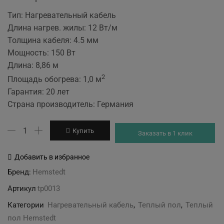
Тип: Нагревательный кабель
Длина нагрев. жилы: 12 Вт/м
Толщина кабеля: 4.5 мм
Мощность: 150 Вт
Длина: 8,86 м
2
Площадь обогрева: 1,0 м
Гарантия: 20 лет
Страна производитель: Германия
Количество
Купить
Заказать в 1 клик
товара
Нагревательный
Добавить в избранное
кабель
Бренд:
Hemstedt
Hemstedt
Артикул
tp0013
DR
под
Категории
Нагревательный кабель
,
Теплый пол
,
Теплый
плитку
пол Hemstedt