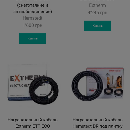
(снеготаяние и
Extherm
антиоблединение)
4'245
грн
Hemstedt
1'600
грн
Купить
Купить
Нагревательный кабель
Нагревательный кабель
Extherm ETT ECO
Hemstedt DR под плитку