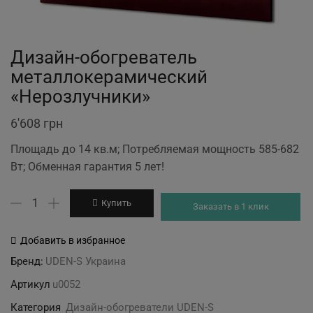
Дизайн-обогреватель
металлокерамический
«Нерозлучники»
6'608
грн
Площадь до 14 кв.м; Потребляемая мощность 585-682
Вт; Обменная гарантия 5 лет!
Количество
Купить
Заказать в 1 клик
товара
Дизайн-
Добавить в избранное
обогреватель
Бренд:
UDEN-S Украина
металлокерамический
Артикул
u0052
"Нерозлучники"
Категория
Дизайн-обогреватели UDEN-S