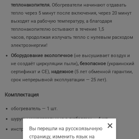
теплонакопителя.
Обогреватели начинают отдавать
тепло через 5 минут после включения, через 20 минут
выходят на рабочую температуру, а благодаря
теплонакопителю остывают в течение 1,5
часов, продолжая излучать тепло с нулевым расходом
электроэнергии!
Оборудование экологичное
(не высушивает воздух и
не создаёт циркуляции пыли)
, безопасное
(украинский
сертификат и СЕ),
надежное
(5 лет обменной гарантии,
срок непрерывной эксплуатации — 25 лет).
Комплектация
обогреватель — 1 шт.
шурупы универсальные с дюбелями — 4 шт.
×
Вы перешли на русскоязычную
инструкция по эксплуатации
страницу, изменить язык на