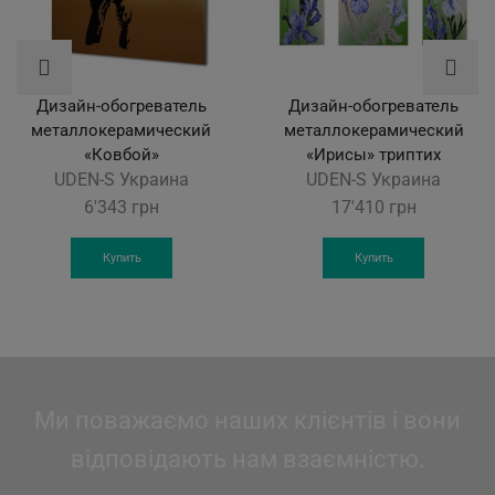
Дизайн-обогреватель
Дизайн-обогреватель
металлокерамический
металлокерамический
«Ковбой»
«Ирисы» триптих
UDEN-S Украина
UDEN-S Украина
6'343
грн
17'410
грн
Купить
Купить
Ми поважаємо наших клієнтів і вони
відповідають нам взаємністю.