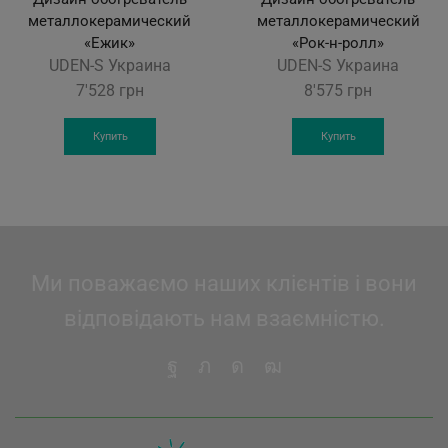
металлокерамический
металлокерамический
«Ежик»
«Рок-н-ролл»
UDEN-S Украина
UDEN-S Украина
7'528
грн
8'575
грн
Купить
Купить
Ми поважаємо наших клієнтів і вони
відповідають нам взаємністю.