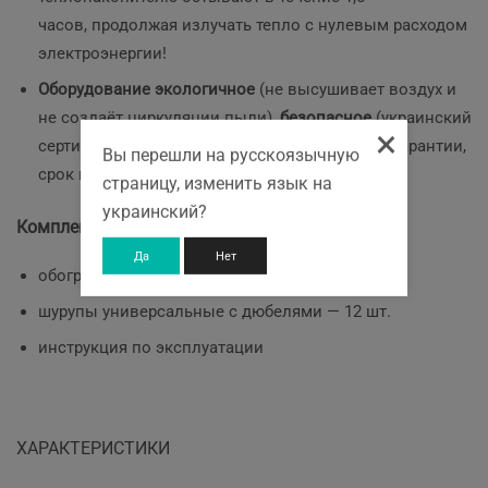
часов, продолжая излучать тепло с нулевым расходом
электроэнергии!
Оборудование экологичное
(не высушивает воздух и
не создаёт циркуляции пыли)
, безопасное
(украинский
×
сертификат и СЕ),
надежное
(5 лет обменной гарантии,
Вы перешли на русскоязычную
срок непрерывной эксплуатации — 25 лет).
страницу, изменить язык на
украинский?
Комплектация
Да
Нет
обогреватель — 3 шт.
шурупы универсальные с дюбелями — 12 шт.
инструкция по эксплуатации
ХАРАКТЕРИСТИКИ