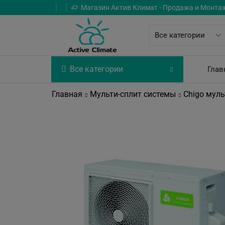
Магазин Актив Климат - Продажа и Монта
Все категории
Глав
Главная
Мульти-сплит системы
Chigo муль