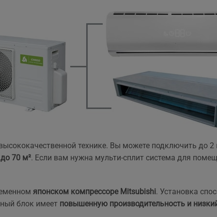
та рекомендувати!
вийшла знову ж така сама
що і пропонують в інших
магазинах. Тому перевага
тільки оперативність, і
можливість розрахунку на
місті за фактично товар і
встановлення.
 высококачественной технике. Вы можете подключить до 2 
до 70 м²
. Если вам нужна мульти-сплит система для поме
ременном
японском компрессоре Mitsubishi
. Установка спос
жный блок имеет
повышенную производительность и низкий