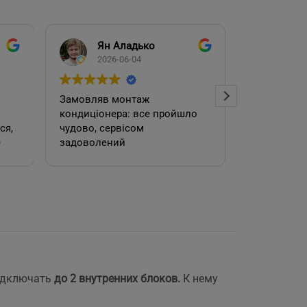
Ян Аладько
Над
2026-06-04
2026
Замовляв монтаж
Добрий ден
кондиціонера: все пройшло
адміністра
чудово, сервісом
допомогла
е
задоволений
кондиціоне
.
швидко та
встановил
роботою. 
е
одключать
до 2 внутренних блоков.
К нему