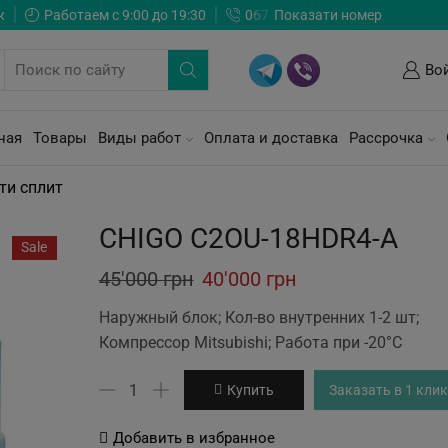
ж
Работаем с 9:00 до 19:30
0
6
7
Показати номер
Во
ная
Товары
Виды работ
Оплата и доставка
Рассрочка
ти сплит
CHIGO C2OU-18HDR4-A
Sale
Original
Current
45'000
грн
40'000
грн
price
price
Наружный блок; Кол-во внутренних 1-2 шт;
was:
is:
Компрессор Mitsubishi; Работа при -20°С
45'000 грн.
40'000 грн.
Количество
Купить
Заказать в 1 клик
товара
CHIGO
Добавить в избранное