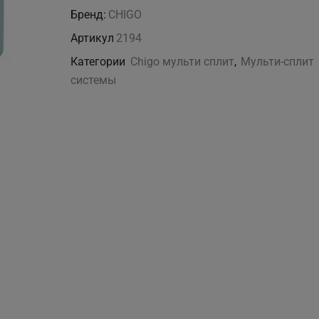
C2OU-
Бренд:
CHIGO
18HDR4-
Артикул
2194
A
Категории
Chigo мульти сплит
,
Мульти-сплит
системы