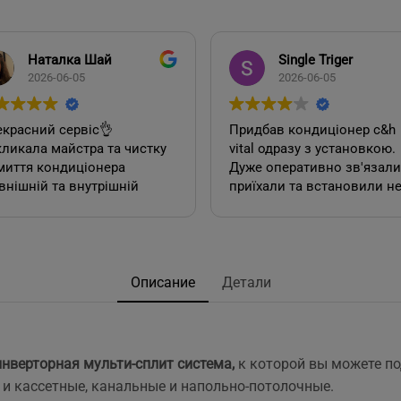
Наталка Шай
Single Triger
2026-06-05
2026-06-05
красний сервіс👌
Придбав кондиціонер c&h
ликала майстра та чистку
vital одразу з установкою.
миття кондиціонера
Дуже оперативно зв'язалися,
внішній та внутрішній
приїхали та встановили н
к). Все чудово, а головне
дивлячись на літній сезон
сно.
По товару нарікань немає.
Ціна така ж як і в інших
акож декілька років тому
магазинах. Сподобалась
овляла у цієї фірми 2
пропозиція, акційної
Описание
Детали
диціонера. Задоволена,
установки за умови
сервісом у допомозі із
придбання кондиціонеру
ором їх, так і
саме в цьому магазині. Ал
посереднім їх
ж по факту стандартна
нверторная мульти-сплит система,
к которой вы можете п
нтуванням.
установка в стандартній
 и кассетные, канальные и напольно-потолочные.
у неодмінно звертатись
панельній 12 поверхів ці