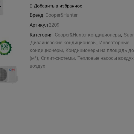
Cooper&Hunter
Добавить в избранное
CH-
Бренд:
Cooper&Hunter
S12FTXAM2S-
Артикул
2209
WP
Категория
Cooper&Hunter кондиционеры
,
Sup
Дизайнерские кондиционеры
,
Инверторные
кондиционеры
,
Кондиционеры на площадь до
(м²)
,
Сплит-системы
,
Тепловые насосы воздух
воздух