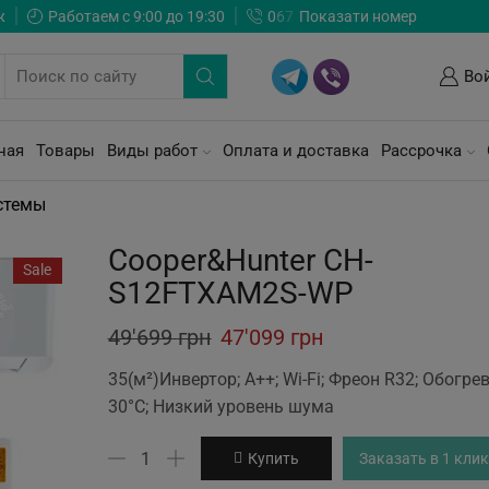
ж
Работаем с 9:00 до 19:30
0
6
7
Показати номер
Во
ная
Товары
Виды работ
Оплата и доставка
Рассрочка
стемы
Cooper&Hunter CH-
Sale
S12FTXAM2S-WP
Original
Current
49'699
грн
47'099
грн
price
price
35(м²)Инвертор; А++; Wi-Fi; Фреон R32; Обогре
was:
is:
30°C; Низкий уровень шума
49'699 грн.
47'099 грн.
Количество
Купить
Заказать в 1 клик
товара