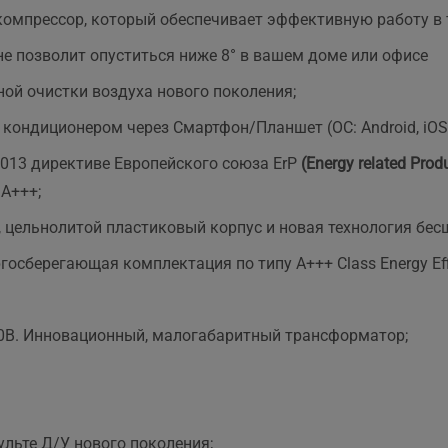
мпрессор, который обеспечивает эффективную работу в т
не позволит опуститься ниже 8° в вашем доме или офисе
ьной очистки воздуха нового поколения;
 кондиционером через Смартфон/Планшет (ОС: Android, iOS
2013 директиве Европейского союза ErP
(Energy related Pro
A+++;
, цельнолитой пластиковый корпус и новая технология бе
сберегающая комплектация по типу A+++ Class Energy Effic
60В. Инновационный, малогабаритный трансформатор;
ульте Д/У нового поколения;