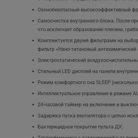
Озонобезопасный высокоэффективный фр
Самоочистка внутреннего блока. После пр
что исключает образование плесени, гриб
Комплектуется двумя фильтрами на выбор 
фильтр «Нано-титановый антихимический 
Электростатический воздухоочистительны
Стильный LED дисплей на панели внутренн
Режим комфортного сна SLЕЕР (несколько 
Интеллектуальное управление в режиме A
24-часовой таймер на включение и выключ
Задержка пуска вентилятора с целью иск
Бактерицидное покрытие пульта ДУ;
Теплообменники с антикоррозийным покр