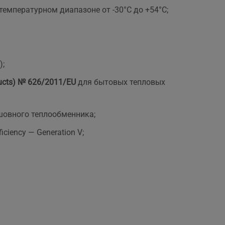
емпературном диапазоне от -30°С до +54°C;
);
ducts) № 626/2011/EU
для бытовых тепловых
сшовного теплообменника;
iency — Generation V;