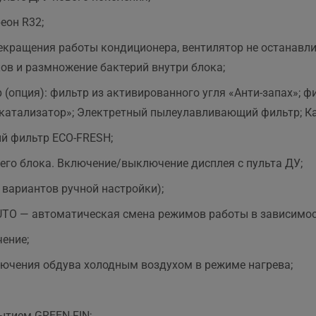
еон R32;
екращения работы кондиционера, вентилятор не останавлив
ков и размножение бактерий внутри блока;
(опция): фильтр из активированного угля «Анти-запах»; ф
катализатор»; Электретный пылеулавливающий фильтр; К
й фильтр ЕСО-FRESH;
его блока. Включение/выключение дисплея с пульта ДУ;
вариантов ручной настройки);
UTO — автоматическая смена режимов работы в зависимос
ение;
лючения обдува холодным воздухом в режиме нагрева;
ытием GREEN-FIN;