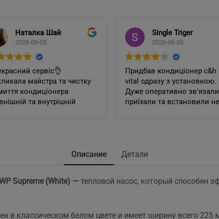
Наталка Шай
Single Triger
2026-06-05
2026-06-05
красний сервіс👌
Придбав кондиціонер c&h
ликала майстра та чистку
vital одразу з установкою.
миття кондиціонера
Дуже оперативно зв'язалися,
внішній та внутрішній
приїхали та встановили н
к). Все чудово, а головне
дивлячись на літній сезон
сно.
По товару нарікань немає.
Ціна така ж як і в інших
акож декілька років тому
магазинах. Сподобалась
овляла у цієї фірми 2
пропозиція, акційної
Описание
Детали
диціонера. Задоволена,
установки за умови
сервісом у допомозі із
придбання кондиціонеру
WP Supreme (White) —
тепловой насос, который способен 
ором їх, так і
саме в цьому магазині. Ал
посереднім їх
ж по факту стандартна
нтуванням.
установка в стандартній
у неодмінно звертатись
панельній 12 поверхів ці
ен в классическом белом цвете и имеет ширину всего 225 