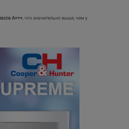
,
асса А+++
, что значительно выше, чем у