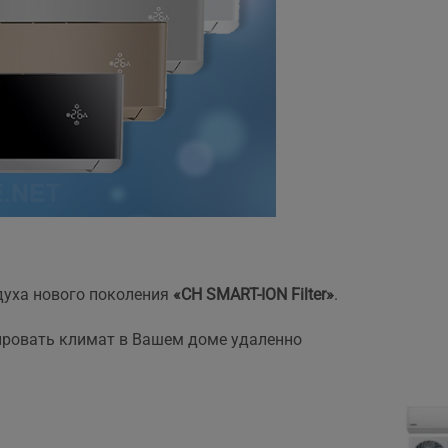
духа нового поколения
«CH SMART-ION Filter»
.
ировать климат в Вашем доме удаленно