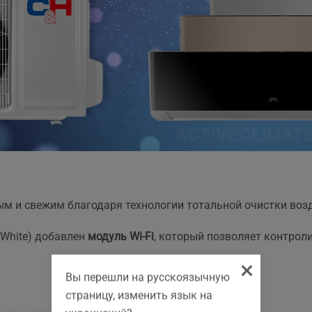
ым и свежим благодаря технологии тотальной очистки воз
White) добавлен
модуль Wi-Fi
, который позволяет контрол
×
Вы перешли на русскоязычную
страницу, изменить язык на