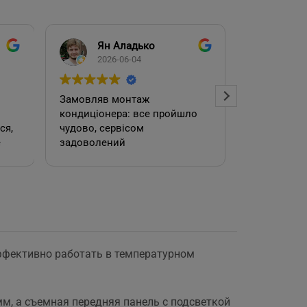
Ян Аладько
Над
2026-06-04
2026
Замовляв монтаж
Добрий ден
кондиціонера: все пройшло
адміністра
чудово, сервісом
допомогла
е
задоволений
кондиціоне
.
швидко та
встановил
роботою. 
эффективно работать в температурном
е
мм, а съемная передняя панель с подсветкой