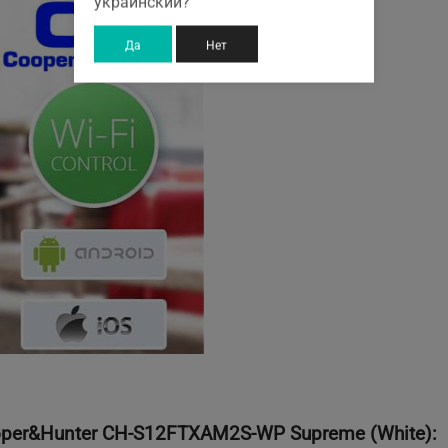
украинский?
Да
Нет
er&Hunter CH-S12FTXAM2S-WP Supreme (White):