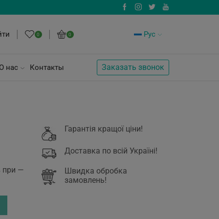
йти
Рус
0
0
Заказать звонок
О нас
Контакты
Гарантія кращої ціни!
Доставка по всій Україні!
в при —
Швидка обробка
замовлень!