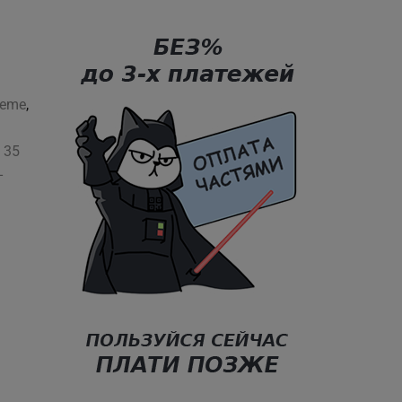
reme
,
 35
-