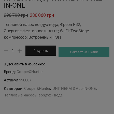
IN-ONE
Original
Current
290'790
грн
280'060
грн
price
price
Тепловой насос воздух-вода; Фреон R32;
was:
is:
Энергоэффективность А+++; Wi-Fi; TwoStage
290'790 грн.
280'060 грн.
компресcор; Встроенный ТЭН
Количество
Купить
Заказать в 1 клик
товара
CH-
Добавить в избранное
HP12WTSIRM3/
Бренд:
Cooper&Hunter
CH-
Артикул
990087
HP12SIRM3(O)
UNITHERM
Категории
Cooper&Hunter
,
UNITHERM 3 ALL-IN-ONE
,
3
Тепловые насосы воздух - вода
ALL-
IN-