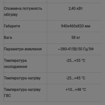
Споживча потужність
2,40 кВт
обігріву
Габарити
940x460x820 мм
Вага
58 кг
Параметри живлення
~380-415В/50 Гц/3Ф
Температура
-25...+35 °С
охолодження
Температура нагріву
-25...+45 °С
Температура нагріву
+10...+48 °С
ГВС