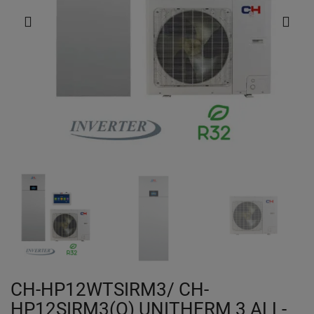
CH-HP12WTSIRM3/ CH-
HP12SIRM3(O) UNITHERM 3 ALL-