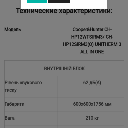
Технические характеристики:
Модель
Cooper&Hunter CH-
HP12WTSIRM3/ CH-
HP12SIRM3(O) UNITHERM 3
ALL-IN-ONE
ВНУТРІШНІЙ БЛОК
Рівень звукового
62 дБ(А)
тиску
Габарити
600х600х1756 мм
Вага
210 кг