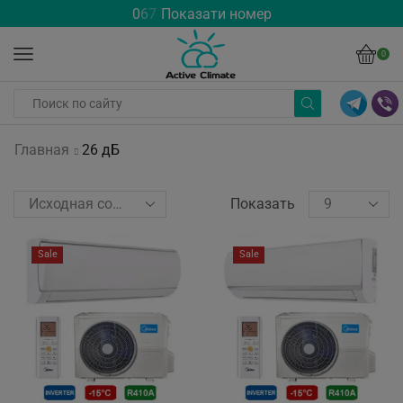
0
6
7
Показати номер
0
Главная
26 дБ
Показать
Sale
Sale