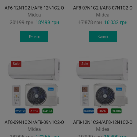
AF6-12N1C2-I/AF6-12N1C2-O
AF8-07N1C2-I/AF8-07N1C2-O
Midea
Midea
Original
Current
Original
Curr
20'199
грн
18'499
грн
17'878
грн
16'032
грн
price
price
price
pric
was:
is:
was:
is:
Купить
Купить
20'199 грн.
18'499 грн.
17'878 грн.
16'0
Sale
Sale
AF8-09N1C2-I/AF8-09N1C2-O
AF8-12N1C2-I/AF8-12N1C2-O
Midea
Midea
Original
Current
Original
Curr
18'995
грн
17'265
грн
19'999
грн
18'499
грн