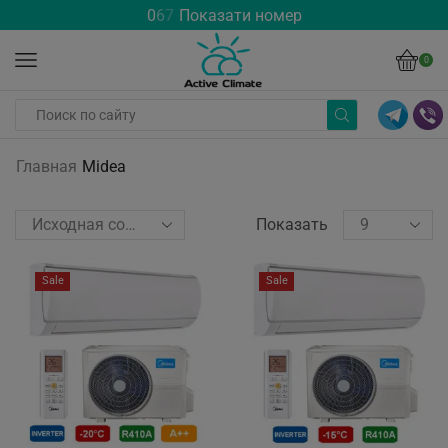
0
6
7
Показати номер
0
Главная
Midea
Показать
Sale
Sale