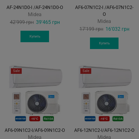
AF-24N1D0-I /AF-24N1D0-O
AF6-07N1C2-I /AF6-07N1C2-
Midea
O
Midea
Original
Current
42'999
грн
39'465
грн
Original
Curr
17'199
грн
16'032
грн
price
price
price
pric
was:
is:
Купить
was:
is:
Купить
42'999 грн.
39'465 грн.
17'199 грн.
16'0
Sale
Sale
AF6-09N1C2-I/AF6-09N1C2-O
AF6-12N1C2-I/AF6-12N1C2-O
Midea
Midea