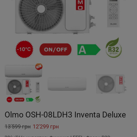
Olmo OSH-08LDH3 Inventa Deluxe
Original
Current
13'599
грн
12'299
грн
price
price