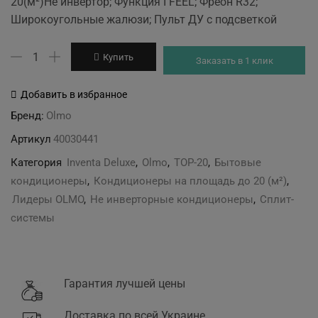
20(м²)Не инвертор; Функция I FEEL; Фреон R32;
was:
is:
Широкоугольные жалюзи; Пульт ДУ с подсветкой
13'599 грн.
12'299 грн.
Количество
Купить
Заказать в 1 клик
товара
Olmo
Добавить в избранное
OSH-
Бренд:
Olmo
08LDH3
Артикул
40030441
Inventa
Deluxe
Категория
Inventa Deluxe
,
Olmo
,
TOP-20
,
Бытовые
кондиционеры
,
Кондиционеры на площадь до 20 (м²)
,
Лидеры OLMO
,
Не инверторные кондиционеры
,
Сплит-
системы
Гарантия лучшей цены
Доставка по всей Украине