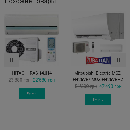
Похожие товары
HITACHI RAS-14JH4
Mitsubishi Electric MSZ-
Original
Current
FH25VE/ MUZ-FH25VEHZ
23'880
грн
22'680
грн
Original
Curr
51'200
грн
47'493
грн
price
price
price
pric
was:
is:
Купить
was:
is:
Купить
23'880 грн.
22'680 грн.
51'200 грн.
47'4