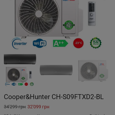
Cooper&Hunter CH-S09FTXD2-BL
Original
Current
34'299
грн
32'099
грн
price
price