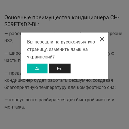
Основные преимущества кондиционера CH-
S09FTXD2-BL:
— работает на экологичном озонобезопасном фреоне
×
R32;
Вы перешли на русскоязычную
страницу, изменить язык на
— широкоугольные жалюзи охватывают большую
украинский?
часть помещения;
Да
Нет
— предусмотрен режим Sleep, при котором
кондиционер будет работать бесшумно, создавая
благоприятную температуру для комфортного сна;
— корпус легко разбирается для быстрой чистки и
монтажа.