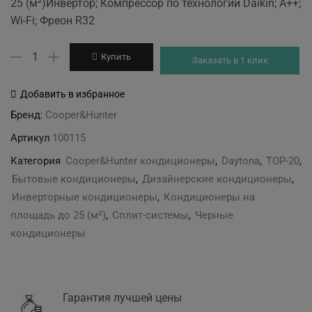
25 (м²)Инвертор; Компрессор по технологии Daikin; А++;
was:
is:
Wi-Fi; Фреон R32
34'299 грн.
32'099 грн.
Количество
Купить
Заказать в 1 клик
товара
Cooper&Hunter
Добавить в избранное
CH-
Бренд:
Cooper&Hunter
S09FTXD2-
Артикул
100115
BL
Категория
Cooper&Hunter кондиционеры
,
Daytona
,
TOP-20
,
Бытовые кондиционеры
,
Дизайнерские кондиционеры
,
Инверторные кондиционеры
,
Кондиционеры на
площадь до 25 (м²)
,
Сплит-системы
,
Черные
кондиционеры
Гарантия лучшей цены