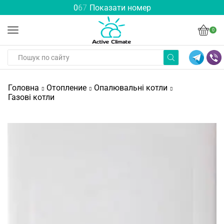
0
6
7
Показати номер
0
Головна
Отопление
Опалювальні котли
Газові котли