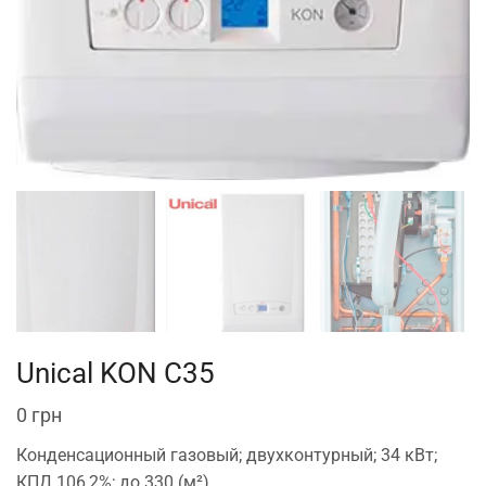
Unical KON C35
0
грн
Конденсационный газовый; двухконтурный; 34 кВт;
КПД 106,2%; до 330 (м²)