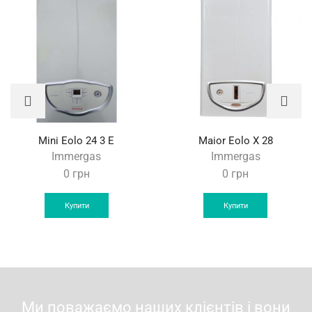
Mini Eolo 24 3 E
Maior Eolo X 28
Immergas
Immergas
0
грн
0
грн
Купити
Купити
Ми поважаємо наших клієнтів і вони