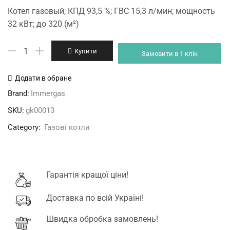
Котел газовый; КПД 93,5 %; ГВС 15,3 л/мин; мощность
32 кВт; до 320 (м²)
Maior
Купити
Замовити в 1 клік
Eolo
32
Додати в обране
4
Brand:
Immergas
E
SKU:
gk00013
кількість
Category:
Газові котли
Гарантія кращої ціни!
Доставка по всій Україні!
Швидка обробка замовлень!