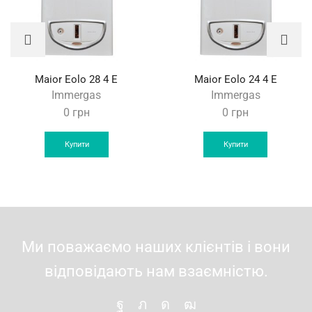
Maior Eolo 28 4 E
Maior Eolo 24 4 E
Immergas
Immergas
0
грн
0
грн
Купити
Купити
Ми поважаємо наших клієнтів і вони
відповідають нам взаємністю.