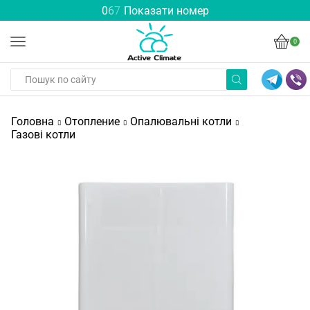
0
6
7
Показати номер
0
Головна
Отопление
Опалювальні котли
Газові котли