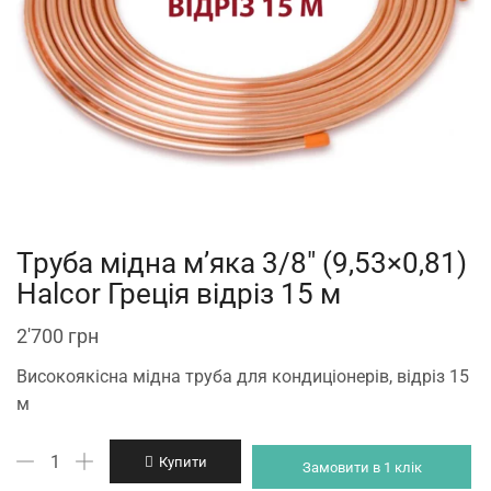
Труба мідна м’яка 3/8″ (9,53×0,81)
Halcor Греція відріз 15 м
2'700
грн
Високоякісна мідна труба для кондиціонерів, відріз 15
м
Труба
Купити
Замовити в 1 клік
мідна