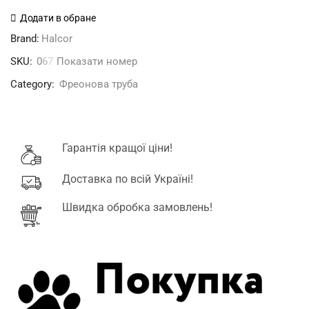
м'яка
Додати в обране
3/8"
Brand:
Halcor
(9,53x0,81)
SKU:
0
6
7
Показати номер
Halcor
Греція
Category:
Фреонова труба
відріз
15
м
Гарантія кращої ціни!
кількість
Доставка по всій Україні!
Швидка обробка замовлень!