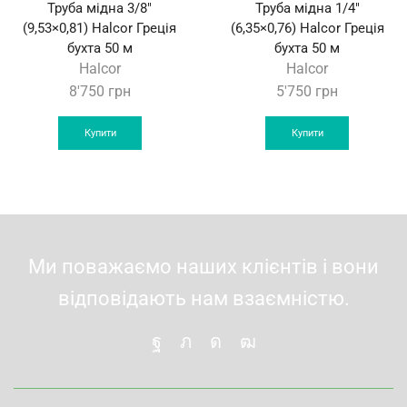
Труба мідна 3/8″
Труба мідна 1/4″
(9,53×0,81) Halcor Греція
(6,35×0,76) Halcor Греція
бухта 50 м
бухта 50 м
Halcor
Halcor
8'750
грн
5'750
грн
Купити
Купити
Ми поважаємо наших клієнтів і вони
відповідають нам взаємністю.