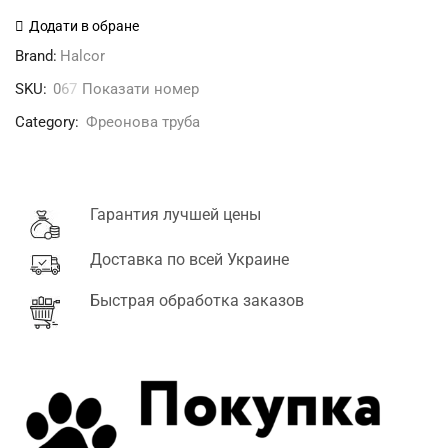
1/2"
Додати в обране
(12,7x0,81)
Brand:
Halcor
Halcor
SKU:
0
6
7
Показати номер
Греція
бухта
Category:
Фреонова труба
50
м
кількість
Гарантия лучшей цены
Доставка по всей Украине
Быстрая обработка заказов