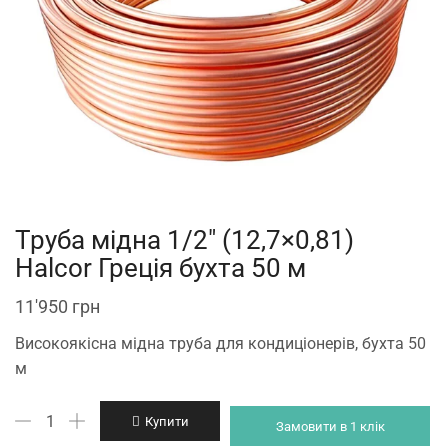
Труба мідна 1/2″ (12,7×0,81)
Halcor Греція бухта 50 м
11'950
грн
Високоякісна мідна труба для кондиціонерів, бухта 50
м
Труба
Купити
Замовити в 1 клік
мідна