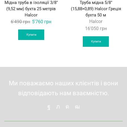
Мідна труба в ізоляції 3/8″
Труба мідна 5/8″
(9,52 мм) бухта 25 метрів
(15,88×0,89) Halcor Греція
Halcor
бухта 50 м
Original
Current
Halcor
6'490
грн
5'760
грн
price
price
16'050
грн
was:
is:
Купити
6'490 грн.
5'760 грн.
Купити
Ми поважаємо наших клієнтів і вони
відповідають нам взаємністю.