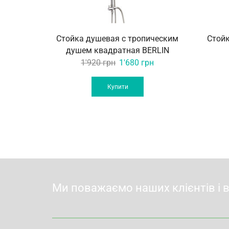
Стойка душевая с тропическим
Стойк
душем квадратная BERLIN
Original
Current
1'920
грн
1'680
грн
price
price
was:
is:
Купити
1'920 грн.
1'680 грн.
Ми поважаємо наших клієнтів і 