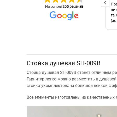
Професійна та оперативна
Пре
На основі
205 рецензії
стер
команда! Вчасно виконали
вик
се зробив
замовлення, бережно
та 
ставились до техніки, дали
(зо
омендую.
відповіді на всі потрібні
бло
питання!
які
А т
зам
кон
як 
Стойка душевая SH-009B
виб
без
Стойка душевая SH-009B станет отличным ре
мо
Гарнитур легко можно разместить в душевой
Буд
стойка укомплектована большой лейкой с э
ще 
Все элементы изготовлены из качественных 