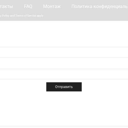
такты
FAQ
Монтаж
Политика конфиденциаль
y Policy
and
Terms of Service
apply.