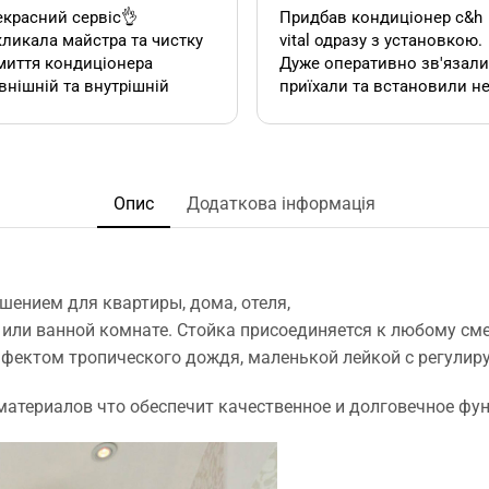
красний сервіс👌
Придбав кондиціонер c&h
ликала майстра та чистку
vital одразу з установкою.
миття кондиціонера
Дуже оперативно зв'язалися,
внішній та внутрішній
приїхали та встановили н
к). Все чудово, а головне
дивлячись на літній сезон
сно.
По товару нарікань немає.
Ціна така ж як і в інших
акож декілька років тому
магазинах. Сподобалась
овляла у цієї фірми 2
пропозиція, акційної
Опис
Додаткова інформація
диціонера. Задоволена,
установки за умови
сервісом у допомозі із
придбання кондиціонеру
ором їх, так і
саме в цьому магазині. Ал
посереднім їх
ж по факту стандартна
шением для квартиры, дома, отеля,
нтуванням.
установка в стандартній
 или ванной комнате. Стойка присоединяется к любому см
у неодмінно звертатись
панельній 12 поверхів ці
ффектом тропического дождя, маленькой лейкой с регули
та рекомендувати!
вийшла знову ж така сама
що і пропонують в інших
материалов что обеспечит качественное и долговечное фу
магазинах. Тому перевага
тільки оперативність, і
можливість розрахунку на
місті за фактично товар і