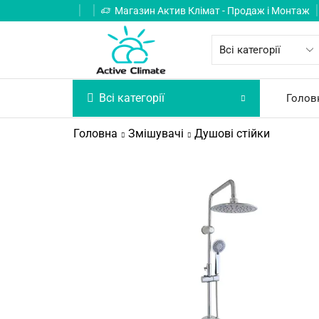
Магазин Актив Клімат - Продаж і Монтаж
Всі категорії
Голов
Головна
Змішувачі
Душові стійки