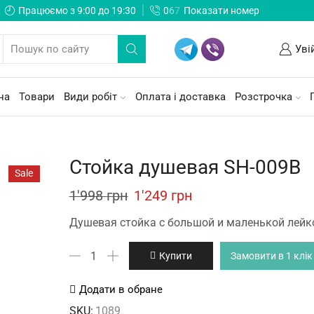
Працюємо з 9:00 до 19:30
0
6
7
Показати номер
Уві
на
Товари
Види робіт
Оплата і доставка
Розстрочка
Стойка душевая SH-009B
Sale
Original
Current
1'998
грн
1'249
грн
price
price
Душевая стойка с большой и маленькой лейк
was:
is:
Стойка
Купити
Замовити в 1 клік
1'998 грн.
1'249 грн.
душевая
SH-
Додати в обране
009B
SKU:
1089