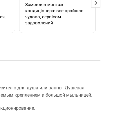
Замовляв монтаж
Добрий ден
кондиціонера: все пройшло
адміністра
чудово, сервісом
допомогла
е
задоволений
кондиціоне
.
швидко та
встановил
роботою. 
е
есителю для душа или ванны. Душевая
руемым креплением и большой мыльницей.
,
нкционирование.