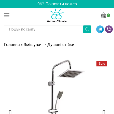
0
6
7
Показати номер
0
Головна
Змішувачі
Душові стійки
Sale