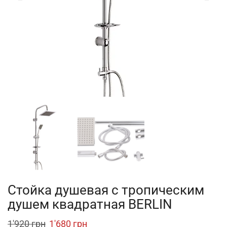
Стойка душевая с тропическим
душем квадратная BERLIN
Original
Current
1'920
грн
1'680
грн