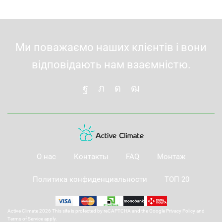
Ми поважаємо наших клієнтів і вони
відповідають нам взаємністю.
О нас
Контакты
FAQ
Монтаж
Политика конфиденциальности
ТОП 20
Active Climate 2026 This site is protected by reCAPTCHA and the Google
Privacy Policy
and
Terms of Service
apply.