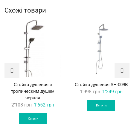
Схожі товари
Стойка душевая с
Стойка душевая SH-009B
тропическим душем
Original
Curre
1'998
грн
1'249
грн
черная
price
price
Original
Current
2'108
грн
1'652
грн
was:
is:
Купити
price
price
1'998 грн.
1'249
was:
is:
Купити
2'108 грн.
1'652 грн.