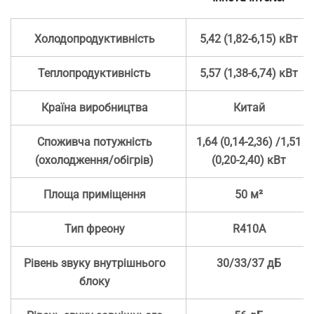
Холодопродуктивність
5,42 (1,82-6,15) кВт
Теплопродуктивність
5,57 (1,38-6,74) кВт
Країна виробництва
Китай
Споживча потужність
1,64 (0,14-2,36) /1,51
(охолодження/обігрів)
(0,20-2,40) кВт
Площа приміщення
50 м²
Тип фреону
R410А
Рівень звуку внутрішнього
30/33/37 дБ
блоку