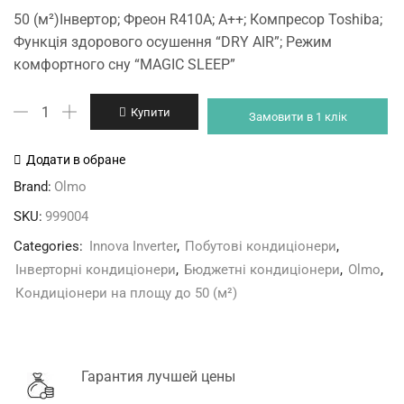
price
price
50 (м²)Інвертор; Фреон R410A; A++; Компресор Toshiba;
was:
is:
Функція здорового осушення “DRY AIR”; Режим
35'100 грн.
33'420 грн.
комфортного сну “MAGIC SLEEP”
Olmo
Купити
Замовити в 1 клік
OSH-
18FR9
Додати в обране
Innova
Brand:
Olmo
Inverter
SKU:
999004
кількість
Categories:
Innova Inverter
,
Побутові кондиціонери
,
Інверторні кондиціонери
,
Бюджетні кондиціонери
,
Olmo
,
Кондиціонери на площу до 50 (м²)
Гарантия лучшей цены