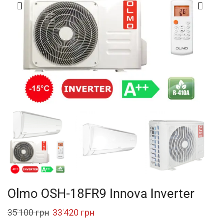
Olmo OSH-18FR9 Innova Inverter
Original
Current
35'100
грн
33'420
грн