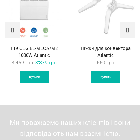
F19 CEG BL-MECA/M2
Ніжки для конвектора
1000W Atlantic
Atlantic
Original
Current
4'459
грн
3'379
грн
650
грн
price
price
was:
is:
Купити
Купити
4'459 грн.
3'379 грн.
Ми поважаємо наших клієнтів і вони
відповідають нам взаємністю.