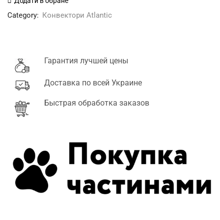
Додати в обране
конвектора
Category:
Конвектори Atlantic
Atlantic
кількість
Гарантия лучшей цены
Доставка по всей Украине
Быстрая обработка заказов