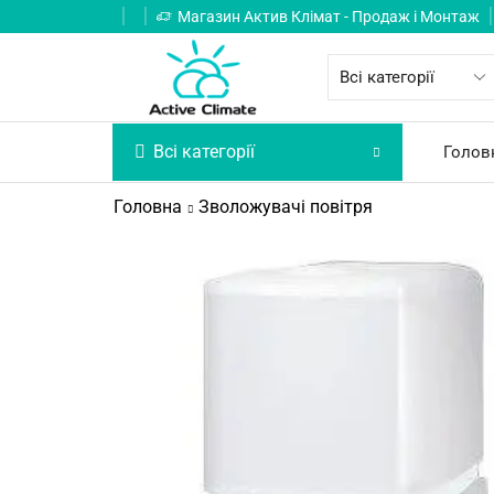
Магазин Актив Клімат - Продаж і Монтаж
Всі категорії
Голов
Головна
Зволожувачі повітря