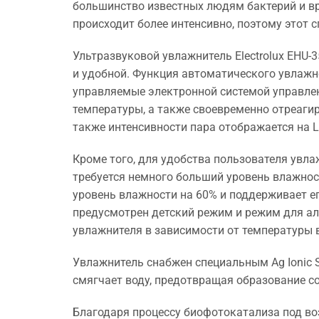
большинство известных людям бактерий и в
происходит более интенсивно, поэтому этот 
Ультразвуковой увлажнитель Electrolux EHU-
и удобной. Функция автоматического увлажн
управляемые электронной системой управлен
температуры, а также своевременно отреаги
также интенсивности пара отображается на L
Кроме того, для удобства пользователя увл
требуется немного больший уровень влажнос
уровень влажности на 60% и поддерживает ег
предусмотрен детский режим и режим для а
увлажнителя в зависимости от температуры 
Увлажнитель снабжен специальным Ag Ionic 
смягчает воду, предотвращая образование с
Благодаря процессу биофотокатализа под в