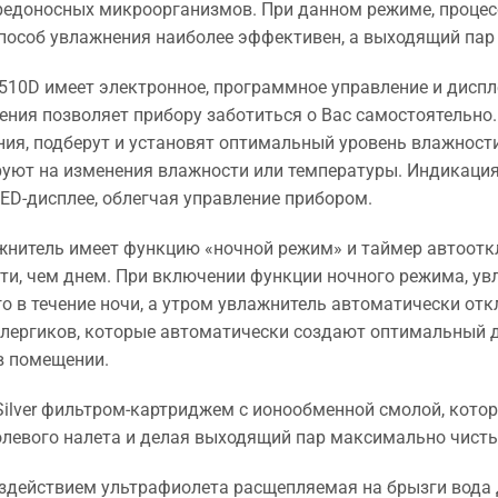
редоносных микроорганизмов. При данном режиме, процес
встановлення.
способ увлажнения наиболее эффективен, а выходящий пар
3510D имеет электронное, программное управление и дисп
ения позволяет прибору заботиться о Вас самостоятельно
ия, подберут и установят оптимальный уровень влажности
руют на изменения влажности или температуры. Индикация 
ED-дисплее, облегчая управление прибором.
ажнитель имеет функцию «ночной режим» и таймер автоотк
ти, чем днем. При включении функции ночного режима, у
о в течение ночи, а утром увлажнитель автоматически отк
ллергиков, которые автоматически создают оптимальный 
в помещении.
Silver фильтром-картриджем с ионообменной смолой, кото
олевого налета и делая выходящий пар максимально чист
оздействием ультрафиолета расщепляемая на брызги вода