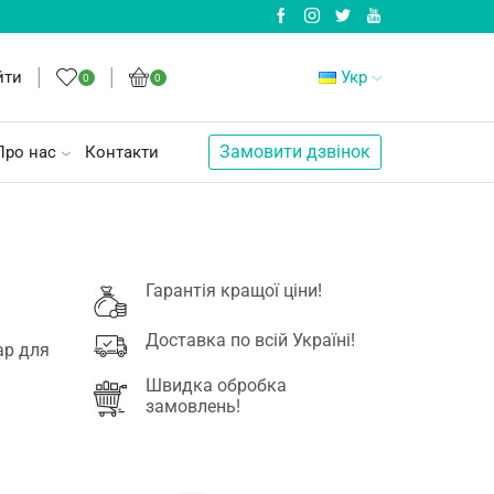
йти
Укр
0
0
Замовити дзвінок
Про нас
Контакти
Гарантія кращої ціни!
Доставка по всій Україні!
ар для
Швидка обробка
замовлень!