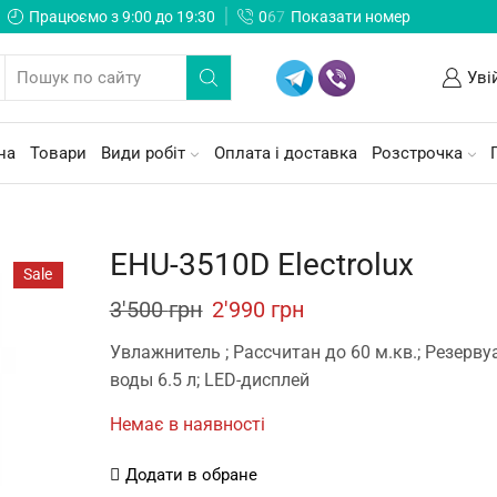
Працюємо з 9:00 до 19:30
0
6
7
Показати номер
Уві
на
Товари
Види робіт
Оплата і доставка
Розстрочка
EHU-3510D Electrolux
Sale
Original
Current
3'500
грн
2'990
грн
price
price
Увлажнитель ; Рассчитан до 60 м.кв.; Резерву
was:
is:
воды 6.5 л; LED-дисплей
3'500 грн.
2'990 грн.
Немає в наявності
Додати в обране