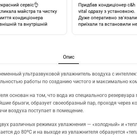
красний сервіс👌
Придбав кондиціонер c&h
ликала майстра та чистку
vital одразу з установкою.
миття кондиціонера
Дуже оперативно зв'язалися,
внішній та внутрішній
приїхали та встановили н
к). Все чудово, а головне
дивлячись на літній сезон
сно.
По товару нарікань немає.
Ціна така ж як і в інших
акож декілька років тому
магазинах. Сподобалась
овляла у цієї фірми 2
пропозиція, акційної
Опис
диціонера. Задоволена,
установки за умови
сервісом у допомозі із
придбання кондиціонеру
ременный ультразвуковой увлажнитель воздуха с интелле
ором їх, так і
саме в цьому магазині. Ал
ельностью работы по созданию чистого и максимально к
посереднім їх
ж по факту стандартна
нтуванням.
установка в стандартній
у неодмінно звертатись
панельній 12 поверхів ці
еля основан на том, что вода из специального резервуар
та рекомендувати!
вийшла знову ж така сама
шие брызги, образует своеобразный пар, проходя через ко
що і пропонують в інших
ачи воздуха поступает в помещение.
магазинах. Тому перевага
тільки оперативність, і
двух различных режимах увлажнения — «холодный» и «теплы
можливість розрахунку на
ется до 80ºС и на выходе из увлажнителя образуется «теп
місті за фактично товар і