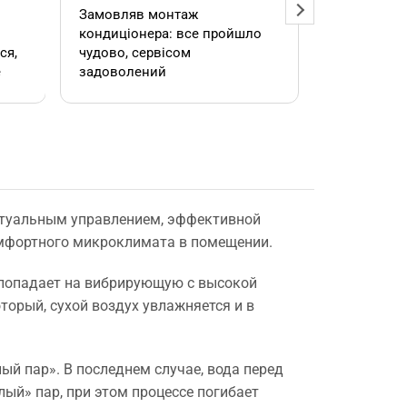
Замовляв монтаж
Добрий ден
кондиціонера: все пройшло
адміністра
чудово, сервісом
допомогла
е
задоволений
кондиціоне
.
швидко та
встановил
роботою. 
ктуальным управлением, эффективной
е
омфортного микроклимата в помещении.
а попадает на вибрирующую с высокой
,
торый, сухой воздух увлажняется и в
й пар». В последнем случае, вода перед
лый» пар, при этом процессе погибает