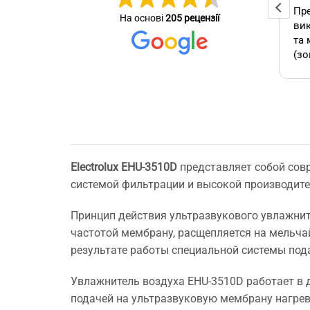
Професійна та оперативна
Пре
На основі
205 рецензії
стер
команда! Вчасно виконали
вик
се зробив
замовлення, бережно
та 
ставились до техніки, дали
(зо
омендую.
відповіді на всі потрібні
бло
питання!
які
А т
зам
кон
як 
Electrolux EHU-3510D
представляет собой сов
виб
системой фильтрации и высокой производит
без
мо
Буд
Принцип действия ультразвукового увлажнит
ще 
частотой мембрану, расщепляется на мельчай
результате работы специальной системы под
Увлажнитель воздуха EHU-3510D работает в 
подачей на ультразвуковую мембрану нагрева