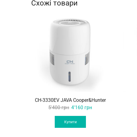
Схожі товари
CH-3330EV JAVA Cooper&Hunter
Original
Current
5'400
грн
4'160
грн
price
price
was:
is:
Купити
5'400 грн.
4'160 грн.