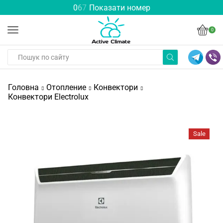
0
6
7
Показати номер
0
Головна
Отопление
Конвектори
Конвектори Electrolux
Sale