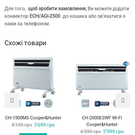
Для того,
щоб зробити замовлення,
Ви можете додати
конвектор
ECH/AGI-2500
до кошика або зв’язатися з
нами за телефоном.
Схожі товари
CH-1500MS Cooper&Hunter
CH-2000ESWF Wi-Fi
Original
Current
Cooper&Hunter
4'199
грн
3'699
грн
Original
Curre
6'599
грн
5'999
грн
price
price