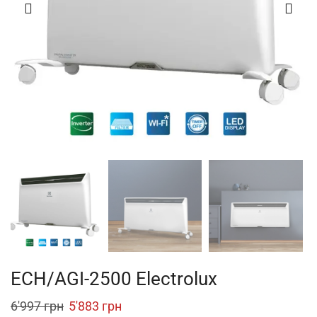
ECH/AGI-2500 Electrolux
Original
Current
6'997
грн
5'883
грн