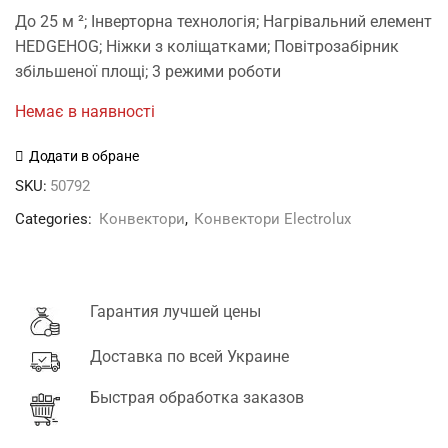
price
price
До 25 м ²; Інверторна технологія; Нагрівальний елемент
was:
is:
HEDGEHOG; Ніжки з коліщатками; Повітрозабірник
6'997 грн.
5'883 грн.
збільшеної площі; 3 режими роботи
Немає в наявності
Додати в обране
SKU:
50792
Categories:
Конвектори
,
Конвектори Electrolux
Гарантия лучшей цены
Доставка по всей Украине
Быстрая обработка заказов