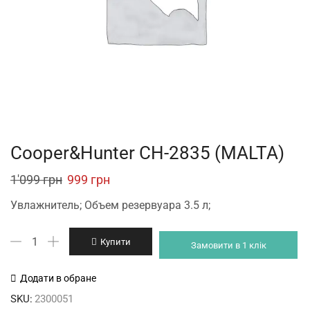
Cooper&Hunter CH-2835 (MALTA)
Original
Current
1'099
грн
999
грн
price
price
Увлажнитель; Объем резервуара 3.5 л;
was:
is:
Cooper&Hunter
1'099 грн.
999 грн.
Купити
Замовити в 1 клік
CH-
2835
Додати в обране
(MALTA)
SKU:
2300051
кількість