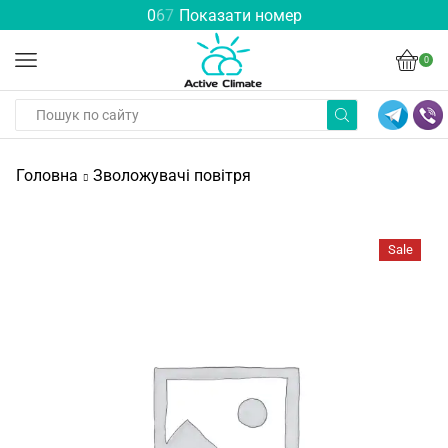
0
6
7
Показати номер
0
Головна
Зволожувачі повітря
Sale