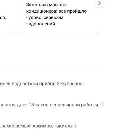
Замовляв монтаж
Добрий ден
кондиціонера: все пройшло
адміністра
чудово, сервісом
допомогла
е
задоволений
кондиціоне
.
швидко та
встановил
роботою. 
е
иней подсветкой прибор безупречно
,
пности, дает 13 часов непрерывной работы. С
озаменяемых режимов, таких как: