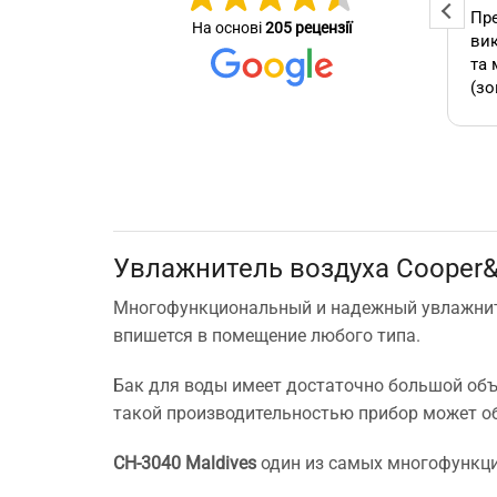
Професійна та оперативна
Пре
На основі
205 рецензії
стер
команда! Вчасно виконали
вик
се зробив
замовлення, бережно
та 
ставились до техніки, дали
(зо
омендую.
відповіді на всі потрібні
бло
питання!
які
А т
зам
кон
як 
Увлажнитель воздуха Cooper&
виб
без
Многофункциональный и надежный увлажнител
мо
впишется в помещение любого типа.
Буд
ще 
Бак для воды имеет достаточно большой объем
такой производительностью прибор может о
CH-3040 Maldives
один из самых многофункци