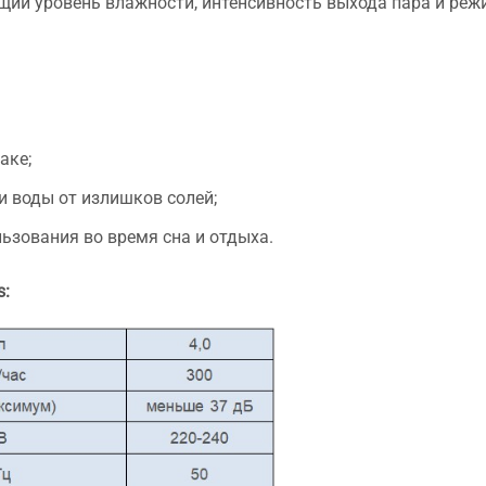
ий уровень влажности, интенсивность выхода пара и реж
аке;
 воды от излишков солей;
ьзования во время сна и отдыха.
s: