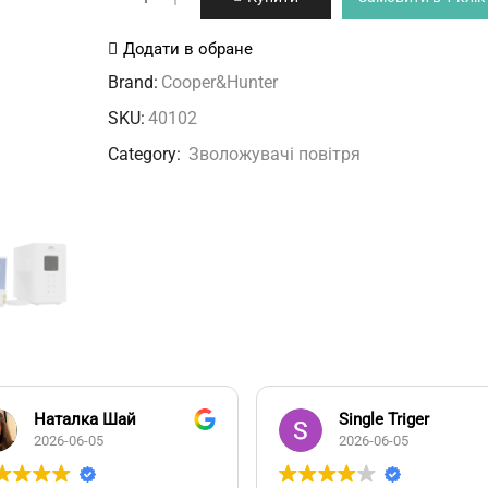
3040
Maldives
Додати в обране
Cooper&Hunter
Brand:
Cooper&Hunter
кількість
SKU:
40102
Category:
Зволожувачі повітря
Наталка Шай
Single Triger
2026-06-05
2026-06-05