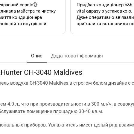
красний сервіс👌
Придбав кондиціонер c&h
ликала майстра та чистку
vital одразу з установкою.
миття кондиціонера
Дуже оперативно зв'язалися,
внішній та внутрішній
приїхали та встановили н
к). Все чудово, а головне
дивлячись на літній сезон
сно.
По товару нарікань немає.
Ціна така ж як і в інших
акож декілька років тому
магазинах. Сподобалась
овляла у цієї фірми 2
пропозиція, акційної
Опис
Додаткова інформація
диціонера. Задоволена,
установки за умови
сервісом у допомозі із
придбання кондиціонеру
Hunter CH-3040 Maldives
ором їх, так і
саме в цьому магазині. Ал
посереднім їх
ж по факту стандартна
ь воздуха CH-3040 Maldives в строгом белом дизайне с с
нтуванням.
установка в стандартній
у неодмінно звертатись
панельній 12 поверхів ці
та рекомендувати!
вийшла знову ж така сама
 4.0 л., что при производительности в 300 мл/ч, в совоку
що і пропонують в інших
бслуживать помещение площадью 30-40 кв.м.
магазинах. Тому перевага
тільки оперативність, і
можливість розрахунку на
ональных приборов. Увлажнитель имеет целый ряд взаим
місті за фактично товар і