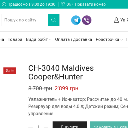
Працюємо з 9:00 до 19:30
0
6
7
Показати номер
Уві
на
Товари
Види робіт
Оплата і доставка
Розстрочка
CH-3040 Maldives
Sale
Cooper&Hunter
Original
Current
3'700
грн
2'899
грн
price
price
Увлажнитель + Ионизатор; Рассчитан до 40 м.
was:
is:
Резервуар для воды 4.0 л; Детский режим; Се
управление
3'700 грн.
2'899 грн.
CH-
Купити
Замовити в 1 клік