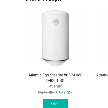
Atlantic Ego Steatite 80 VM 080
Atlant
D400-1-BC
Atlantic
Original
Current
9'249
грн
8'049
грн
price
price
was:
is:
Купити