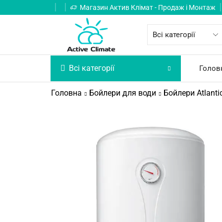
Магазин Актив Клімат - Продаж і Монтаж
Всі категорії
Голов
Головна
Бойлери для води
Бойлери Atlanti