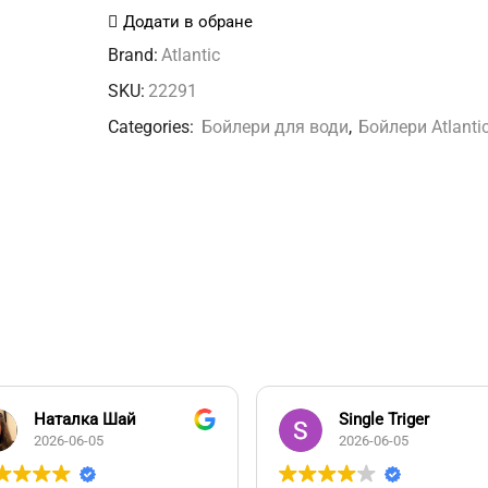
Elite
Додати в обране
VM
Brand:
Atlantic
050
SKU:
22291
D400-
Categories:
Бойлери для води
,
Бойлери Atlanti
2-
BC
кількість
Наталка Шай
Single Triger
2026-06-05
2026-06-05