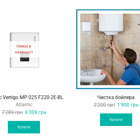
Немає в
наявності
ic Vertigo MP 025 F220-2E-BL
Чистка бойлера
Atlantic
Original
2'200
грн
1'900
грн
Original
Current
price
7'289
грн
6'309
грн
price
price
was:
i
Купити
was:
is:
2'200 грн.
Купити
7'289 грн.
6'309 грн.