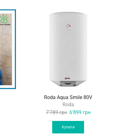
Roda Aqua Smile 80V
Atla
Current
Roda
price
Original
Current
7'789
грн
6'899
грн
3
s:
price
price
1'900 грн.
was:
is:
Купити
7'789 грн.
6'899 грн.