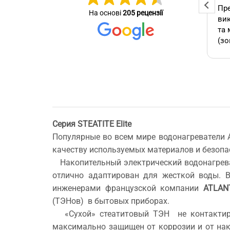
Професійна та оперативна
Пре
На основі
205 рецензії
стер
команда! Вчасно виконали
вик
се зробив
замовлення, бережно
та 
ставились до техніки, дали
(зо
омендую.
відповіді на всі потрібні
бло
питання!
які
А т
зам
кон
як 
Серия STEATITE Elite
виб
Популярные во всем мире водонагреватели 
без
мо
качеству используемых материалов и безопа
Буд
Накопительный электрический водонагрев
ще 
отлично адаптирован для жесткой воды. В
инженерами французской компании
ATLAN
(ТЭНов) в бытовых приборах.
«Сухой» стеатитовый ТЭН не контактируе
максимально защищен от коррозии и от нак