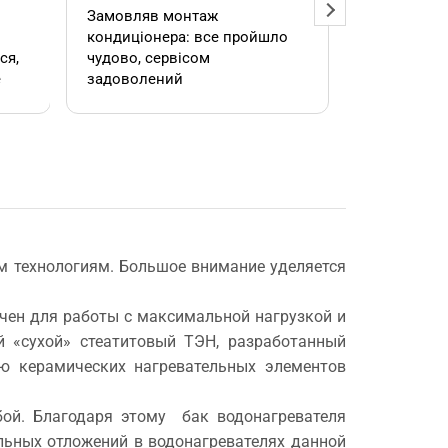
Замовляв монтаж
Добрий ден
кондиціонера: все пройшло
адміністра
чудово, сервісом
допомогла
е
задоволений
кондиціоне
.
швидко та
встановил
роботою. 
е
м технологиям. Большое внимание уделяется
ен для работы с максимальной нагрузкой и
,
й «сухой» стеатитовый ТЭН, разработанный
 керамических нагревательных элементов
ой. Благодаря этому бак водонагревателя
льных отложений в водонагревателях данной