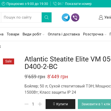
Працюємо з 9:00 до 19:30
0
6
7
Показати номер
Уві
на
Товари
Види робіт
Оплата і доставка
Розстрочка
c
Atlantic Steatite Elite VM 0
Sale
D400-2-BC
Original
Current
9'659
грн
8'449
грн
price
price
Бойлер; 50 л; Сухой стеатитовый ТЭН; Мощнос
was:
is:
1500Вт; Класс защиты IP 24
9'659 грн.
8'449 грн.
Atlantic
Купити
Замовити в 1 клік
Steatite