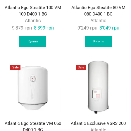
Atlantic Ego Steatite 100 VM
Atlantic Ego Steatite 80 VM
100 D400-1-BC
080 D400-1-BC
Atlantic
Atlantic
Original
Current
Original
Curre
9'879
грн
8'399
грн
9'249
грн
8'049
грн
price
price
price
price
was:
is:
was:
is:
Купити
Купити
9'879 грн.
8'399 грн.
9'249 грн.
8'049
Sale
Sale
Atlantic Ego Steatite VM 050
Atlantic Exclusive VSRS 200
D400-1-BC
Atlantic