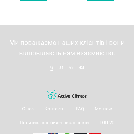
10'189 грн.
8'929 грн.
11'599 грн.
10'1
Ми поважаємо наших клієнтів і вони
відповідають нам взаємністю.
О нас
Контакты
FAQ
Монтаж
Политика конфиденциальности
ТОП 20