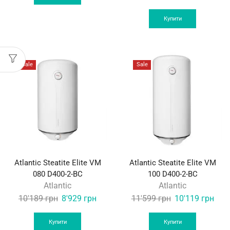
price
price
49'899 грн.
47'299 грн.
was:
is:
Купити
9'659 грн.
8'449
Sale
Sale
Atlantic Steatite Elite VM
Atlantic Steatite Elite VM
080 D400-2-BC
100 D400-2-BC
Atlantic
Atlantic
Original
Current
Original
Curr
10'189
грн
8'929
грн
11'599
грн
10'119
грн
price
price
price
pric
was:
is:
was:
is:
Купити
Купити