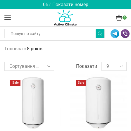
0
6
7
Показати номер
0
Головна
8 років
Показати
Sale
Sale