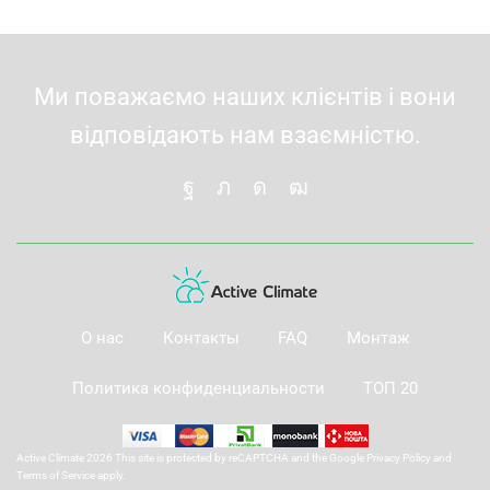
Ми поважаємо наших клієнтів і вони
відповідають нам взаємністю.
О нас
Контакты
FAQ
Монтаж
Политика конфиденциальности
ТОП 20
Active Climate 2026 This site is protected by reCAPTCHA and the Google
Privacy Policy
and
Terms of Service
apply.