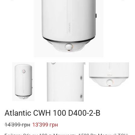
Atlantic CWH 100 D400-2-B
Original
Current
14'399
грн
13'399
грн
price
price