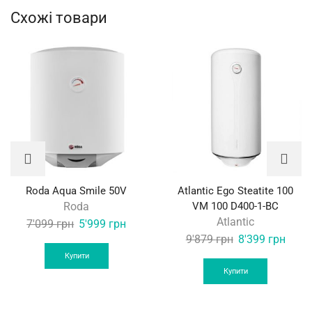
Схожі товари
Roda Aqua Smile 50V
Atlantic Ego Steatite 100
Roda
VM 100 D400-1-BC
Atlantic
Original
Current
7'099
грн
5'999
грн
Original
Curre
9'879
грн
8'399
грн
price
price
price
price
was:
is:
Купити
was:
is:
Купити
7'099 грн.
5'999 грн.
9'879 грн.
8'399