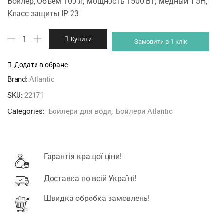
Бойлер; Объем 100 л; Мощность 1500 Вт; Медный ТЭН;
was:
is:
Класс защиты IP 23
14'399 грн.
13'399 грн.
Atlantic
Купити
Замовити в 1 клік
CWH
100
Додати в обране
D400-
Brand:
Atlantic
2-
SKU:
22171
B
кількість
Categories:
Бойлери для води
,
Бойлери Atlantic
Гарантія кращої ціни!
Доставка по всій Україні!
Швидка обробка замовлень!