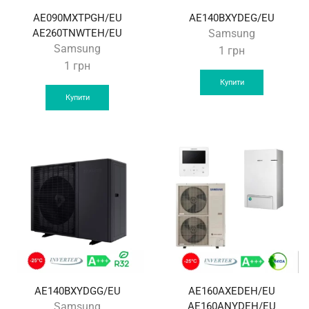
AE090MXTPGH/EU
AE140BXYDEG/EU
AE260TNWTEH/EU
Samsung
Samsung
1
грн
1
грн
Купити
Купити
AE140BXYDGG/EU
AE160AXEDEH/EU
Samsung
AE160ANYDEH/EU