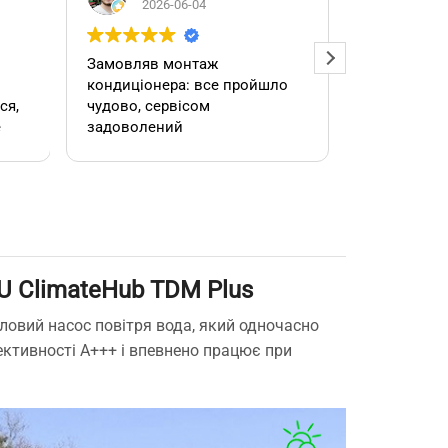
2026-06-04
2026
Замовляв монтаж
Добрий ден
кондиціонера: все пройшло
адміністра
чудово, сервісом
допомогла
е
задоволений
кондиціоне
.
швидко та
встановил
роботою. 
 ClimateHub TDM Plus
е
овий насос повітря вода, який одночасно
ективності A+++ і впевнено працює при
,