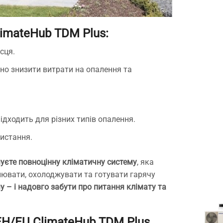
mateHub TDM Plus:
сця.
но знизити витрати на опалення та
підходить для різних типів опалення.
истання.
муєте
повноцінну кліматичну систему
, яка
лювати, охолоджувати та готувати гарячу
у – і надовго забути про питання клімату та
H/EU ClimateHub TDM Plus