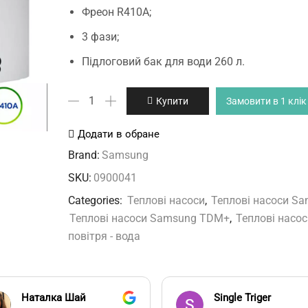
Фреон R410А;
3 фази;
Підлоговий бак для води 260 л.
AE090MXTPGH/EU
Купити
Замовити в 1 клік
AE260TNWTEH/EU
кількість
Додати в обране
Brand:
Samsung
SKU:
0900041
Categories:
Теплові насоси
,
Теплові насоси S
Теплові насоси Samsung TDM+
,
Теплові насос
повітря - вода
Наталка Шай
Single Triger