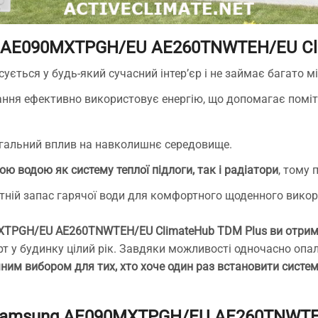
 AE090MXTPGH/EU AE260TNWTEH/EU Cli
ується у будь-який сучасний інтер’єр і не займає багато мі
ння ефективно використовує енергію, що допомагає поміт
агальний вплив на навколишнє середовище.
ою водою як систему теплої підлоги, так і радіатори
, тому 
тній запас гарячої води для комфортного щоденного викор
TPGH/EU AE260TNWTEH/EU ClimateHub TDM Plus ви отри
рт у будинку цілий рік. Завдяки можливості одночасно опа
ним вибором для тих, хто хоче один раз встановити систем
 Samsung AE090MXTPGH/EU AE260TNWTE