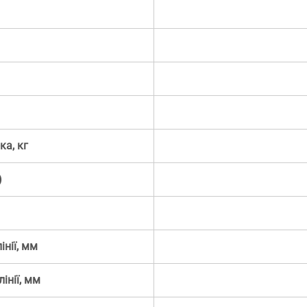
ка, кг
)
інії, мм
інії, мм