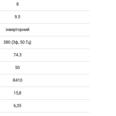
8
9.5
інверторний
380 (3ф, 50 Гц)
74.3
50
R410
15,8
6,35