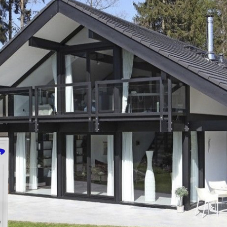
можливість розрахунку на
місті за фактично товар і
встановлення.