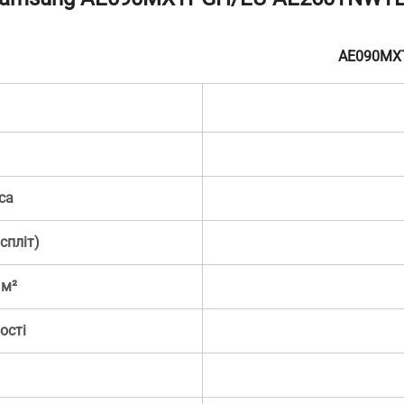
AE090MX
са
спліт)
 м²
ості