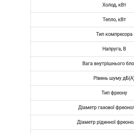
Холод, кВт
Тепло, кВт
Тип компресора
Напруга, В
Вага внутрішнього бло
Рівень шуму дБ(А
Тип фреону
Діаметр газової фреонол
Діаметр рідинної фреонол