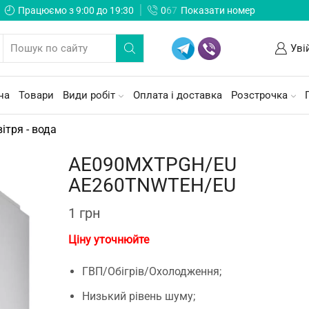
Працюємо з 9:00 до 19:30
0
6
7
Показати номер
Уві
на
Товари
Види робіт
Оплата і доставка
Розстрочка
ітря - вода
AE090MXTPGH/EU
AE260TNWTEH/EU
1
грн
Ціну уточнюйте
ГВП/Обігрів/Охолодження;
Низький рівень шуму;