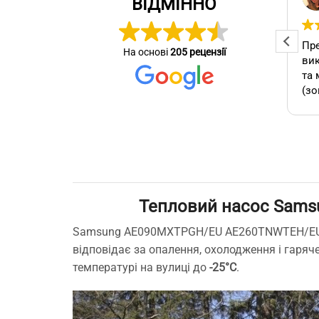
ВІДМІННО
2026-06-10
Професійна та оперативна
Пре
На основі
205 рецензії
стер
команда! Вчасно виконали
вик
се зробив
замовлення, бережно
та 
ставились до техніки, дали
(зо
омендую.
відповіді на всі потрібні
бло
питання!
які
А т
зам
кон
як 
Тепловий насос Sams
виб
без
Samsung AE090MXTPGH/EU AE260TNWTEH/EU Cli
мо
відповідає за опалення, охолодження і гаря
Буд
температурі на вулиці до
-25°C
.
ще 