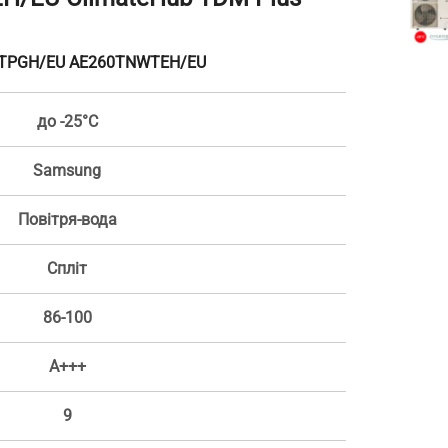
TPGH/EU AE260TNWTEH/EU
до -25°C
Samsung
Повітря-вода
Спліт
86-100
A+++
9