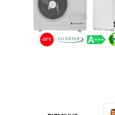
Ярослав Домбровский
Mike Yablochkov