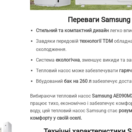
Переваги Samsung
Стильний та компактний дизайн
легко впис
Завдяки передовій
технології TDM
обладна
охолодження.
Система
екологічна
, зменшує викиди та з
Тепловий насос може забезпечувати
гаряч
Вбудований
бак на 260 л
забезпечує доста
Вибираючи тепловий насос
Samsung AE090MX
працює тихо, економічно і забезпечує комфо
воду, цей тепловий насос Samsung стає
розум
комфорту у своїй оселі.
Технічні характеристики