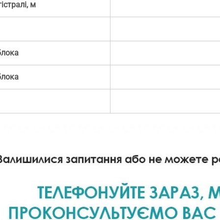
стралі, м
блока
блока