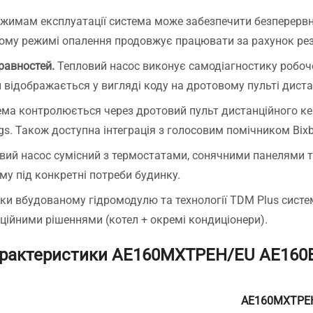
ежимам експлуатації система може забезпечити безперервне
ному режимі опалення продовжує працювати за рахунок рез
равностей.
Тепловий насос виконує самодіагностику робочо
 відображається у вигляді коду на дротовому пульті диста
ема контролюється через дротовий пульт дистанційного ке
. Також доступна інтеграція з голосовим помічником Bixb
овий насос сумісний з термостатами, сонячними панелями 
у під конкретні потреби будинку.
яки вбудованому гідромодулю та технології TDM Plus сист
иційними рішеннями (котел + окремі кондиціонери).
характеристики AE160MXTPEH/EU AE16
AE160MXTPE