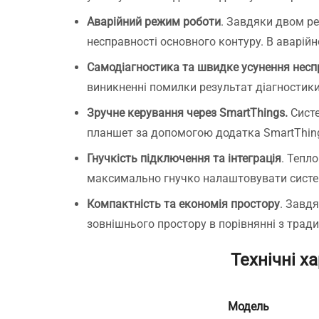
Аварійний режим роботи
. Завдяки двом р
несправності основного контуру. В аварій
Самодіагностика та швидке усунення несп
виникненні помилки результат діагностики
Зручне керування через SmartThings.
Сист
планшет за допомогою додатка SmartThings
Гнучкість підключення та інтеграція
. Тепл
максимально гнучко налаштовувати систем
Компактність та економія простору
. Завд
зовнішнього простору в порівнянні з трад
Технічні 
Модель