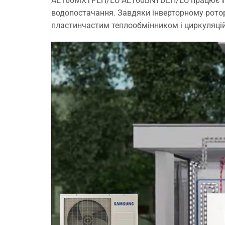
AE160MXTPEH/EU AE160BNYDEH/EU працює
водопостачання. Завдяки інверторному рото
пластинчастим теплообмінником і циркуляці