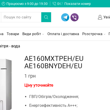
Працюємо з 9:00 до 19:30
0
6
7
Показати номер
Уві
на
Товари
Види робіт
Оплата і доставка
Розстрочка
ітря - вода
AE160MXTPEH/EU
AE160BNYDEH/EU
1
грн
Ціну уточнюйте
ГВП/Обігрів/Охолодження;
Енергоефективність A+++;