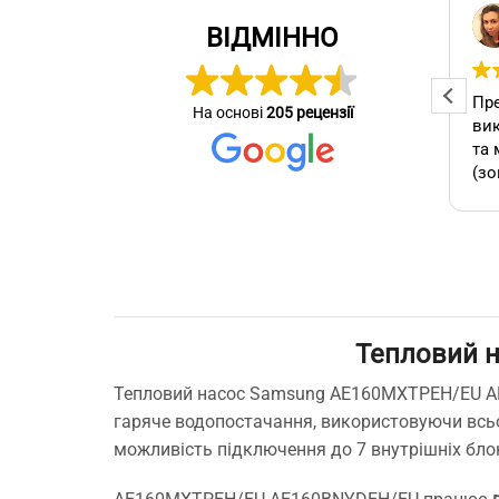
Ярослав Домбровский
Mike Yablochkov
ВІДМІННО
2026-06-10
Професійна та оперативна
Пре
На основі
205 рецензії
стер
команда! Вчасно виконали
вик
се зробив
замовлення, бережно
та 
ставились до техніки, дали
(зо
омендую.
відповіді на всі потрібні
бло
питання!
які
А т
зам
кон
як 
Тепловий 
виб
без
Тепловий насос Samsung AE160MXTPEH/EU AE1
мо
гаряче водопостачання, використовуючи всього
Буд
можливість підключення до 7 внутрішніх блок
ще 