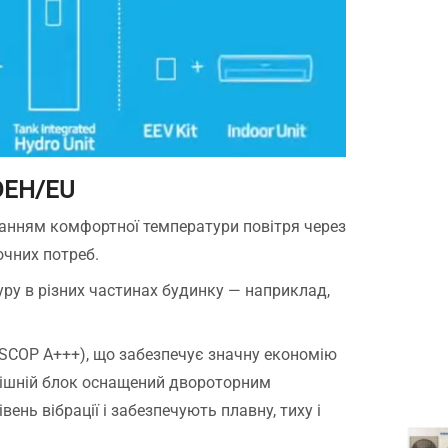
DEH/EU
манням комфортної температури повітря через
очних потреб.
ру в різних частинах будинку — наприклад,
(SCOP A+++), що забезпечує значну економію
нішній блок оснащений двороторним
ь вібрації і забезпечують плавну, тиху і