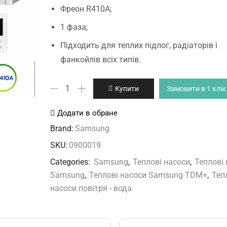
Фреон R410А;
1 фаза;
Підходить для теплих підлог, радіаторів і
фанкойлів всіх типів.
AE160MXTPEH/EU
Купити
Замовити в 1 клік
AE160BNYDEH/EU
кількість
Додати в обране
Brand:
Samsung
SKU:
0900019
Categories:
Samsung
,
Теплові насоси
,
Теплові
Samsung
,
Теплові насоси Samsung TDM+
,
Теп
насоси повітря - вода