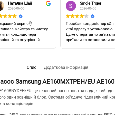
Наталка Шай
Single Triger
2026-06-05
2026-06-05
красний сервіс👌
Придбав кондиціонер c&h
ликала майстра та чистку
vital одразу з установкою.
миття кондиціонера
Дуже оперативно зв'язалися,
внішній та внутрішній
приїхали та встановили н
к). Все чудово, а головне
дивлячись на літній сезон
сно.
По товару нарікань немає.
Ціна така ж як і в інших
акож декілька років тому
магазинах. Сподобалась
овляла у цієї фірми 2
пропозиція, акційної
Опис
Додаткова інформація
диціонера. Задоволена,
установки за умови
сервісом у допомозі із
придбання кондиціонеру
насос Samsung AE160MXTPEH/EU AE16
ором їх, так і
саме в цьому магазині. Ал
посереднім їх
ж по факту стандартна
60BNYDEH/EU це тепловий насос повітря-вода, який одно
нтуванням.
установка в стандартній
 один зовнішній блок. Система об’єднує гідравлічний конту
у неодмінно звертатись
панельній 12 поверхів ці
ів кондиціонерів.
та рекомендувати!
вийшла знову ж така сама
що і пропонують в інших