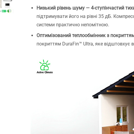
Низький рівень шуму — 4-ступінчастий тих
підтримувати його на рівні 35 дБ. Компре
системи практично непомітною.
Оптимізований теплообмінник з покриттям 
покриттям DuraFin™ Ultra, яке відштовхує во