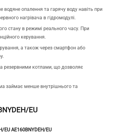
 водяне опалення та гарячу воду навіть при
ервного нагрівача в гідромодулі.
го стану в режимі реального часу. При
нційного керування.
рування, а також через смартфон або
y.
та резервними котлами, що дозволяє
ема займає менше внутрішнього та
0BNYDEH/EU
H/EU AE160BNYDEH/EU