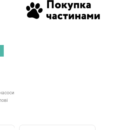
 насоси
лові