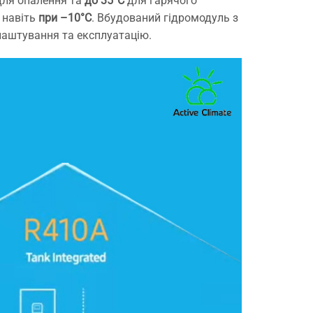
ля опалення та
до 35°C
для гарячого
 навіть
при –10°C
. Вбудований гідромодуль з
аштування та експлуатацію.