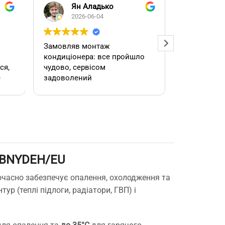
Ян Аладько
Над
2026-06-04
2026
Замовляв монтаж
Добрий ден
кондиціонера: все пройшло
адміністра
чудово, сервісом
допомогла
е
задоволений
кондиціоне
.
швидко та
встановил
роботою. 
0BNYDEH/EU
е
часно забезпечує опалення, охолодження та
р (теплі підлоги, радіатори, ГВП) і
,