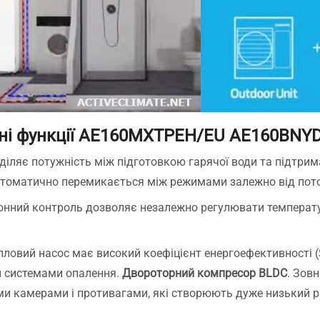
ні функції AE160MXTPEH/EU AE160BNY
діляє потужність між підготовкою гарячої води та підтри
автоматично перемикається між режимами залежно від пот
онний контроль дозволяє незалежно регулювати температу
епловий насос має високий коефіцієнт енергоефективності 
ми системами опалення.
Двороторний компресор BLDC
. Зов
камерами і противагами, які створюють дуже низький рівен