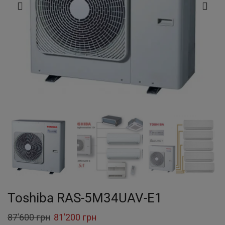
Toshiba RAS-5M34UAV-E1
Original
Current
87'600
грн
81'200
грн