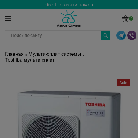
0
6
7
Показати номер
0
Главная
Мульти-сплит системы
Toshiba мульти сплит
Sale