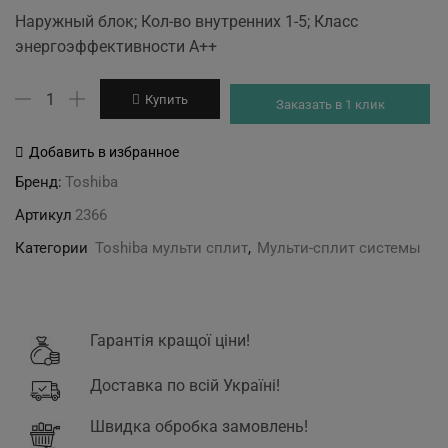
price
price
Наружный блок; Кол-во внутренних 1-5; Класс
was:
is:
энергоэффективности А++
87'600 грн.
81'200 грн.
Количество
Купить
Заказать в 1 клик
товара
Toshiba
Добавить в избранное
RAS-
Бренд:
Toshiba
5M34UAV-
Артикул
2366
E1
Категории
Toshiba мульти сплит
,
Мульти-сплит системы
Гарантія кращої ціни!
Доставка по всій Україні!
Швидка обробка замовлень!