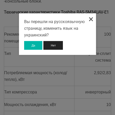
-консольные блоки.
Технические характеристики Toshiba RAS-5M34UAV-E1
×
Вы перешли на русскоязычную
страницу, изменить язык на
Рекомендуемая площадь
100
украинский?
помещения, кв. м
Да
Нет
Тип
мульти-сплит
система
Потребляемая мощность (холод/
2,92/2,83
тепло), кВт
Тип компрессора
инверторный
Мощность охлаждения, кВт
10