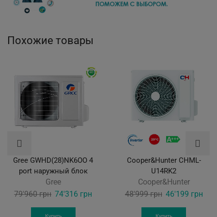
Похожие товары
Gree GWHD(28)NK6OO 4
Cooper&Hunter CHML-
port наружный блок
U14RK2
Gree
Cooper&Hunter
Original
Current
Original
Curr
79'960
грн
74'316
грн
48'999
грн
46'199
грн
price
price
price
pric
was:
is:
was:
is:
Купить
Купить