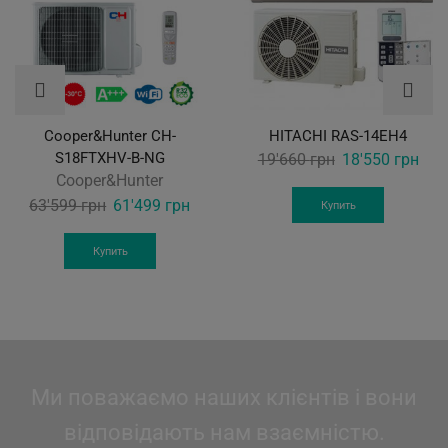
Cooper&Hunter CH-
HITACHI RAS-14EH4
S18FTXHV-B-NG
Original
Curr
19'660
грн
18'550
грн
Cooper&Hunter
price
pric
Original
Current
63'599
грн
61'499
грн
was:
is:
Купить
price
price
19'660 грн.
18'5
was:
is:
Купить
63'599 грн.
61'499 грн.
Ми поважаємо наших клієнтів і вони
відповідають нам взаємністю.