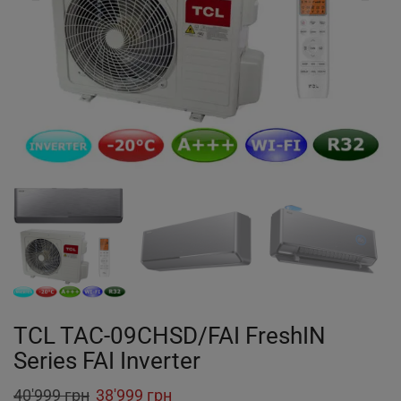
TCL TAC-09CHSD/FAI FreshIN
Series FAI Inverter
Original
Current
40'999
грн
38'999
грн