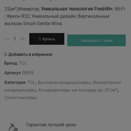
price
price
25(м²)Инвертор;
Уникальная технология FreshIN+
;
Wi-Fi
was:
is:
; Фреон R32; Уникальный дизайн; Вертикальные
40'999 грн.
38'999 грн.
жалюзи
Smart Gentle Wind
Количество
Купить
Заказать в 1 клик
товара
TCL
Добавить в избранное
TAC-
Бренд:
TCL
09CHSD/FAI
Артикул
58559
FreshIN
Series
Категория
TCL
,
Бытовые кондиционеры
,
Инверторные
FAI
кондиционеры
,
Кондиционеры на площадь до 25 (м²)
,
Inverter
Сплит-системы
Гарантия лучшей цены