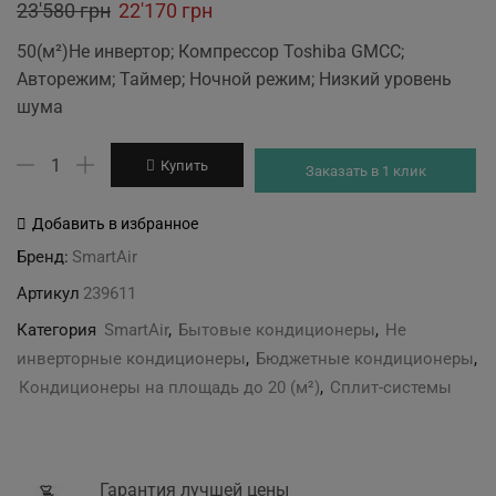
Original
Current
23'580
грн
22'170
грн
price
price
50(м²)Не инвертор; Компрессор Toshiba GMCC;
was:
is:
Авторежим; Таймер; Ночной режим; Низкий уровень
23'580 грн.
22'170 грн.
шума
Количество
Купить
Заказать в 1 клик
товара
SmartAir
Добавить в избранное
ICE
Бренд:
SmartAir
I-
Артикул
239611
18-
OF1/Y21
Категория
SmartAir
,
Бытовые кондиционеры
,
Не
инверторные кондиционеры
,
Бюджетные кондиционеры
,
Кондиционеры на площадь до 20 (м²)
,
Сплит-системы
Гарантия лучшей цены