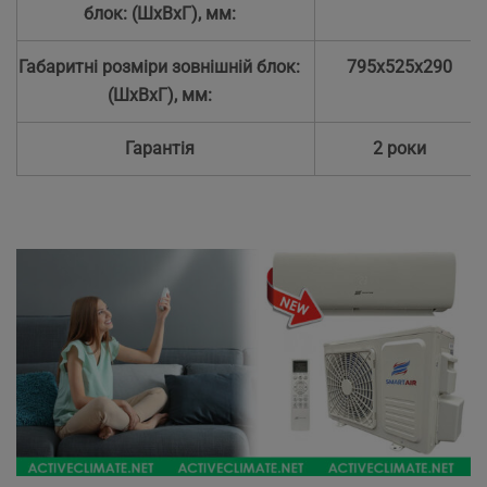
блок: (ШхВхГ), мм:
Габаритні розміри зовнішній блок:
795х525х290
(ШхВхГ), мм:
Гарантія
2 роки