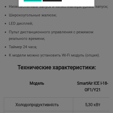
Низковольтный запуск и низкотемпературный запуск;
Широкоугольные жалюзи;
LED дисплей;
Пульт дистанционного управления с режимом
реального времени;
Таймер 24 часа;
К модели можно установить Wi-Fi модуль (опция).
Технические характеристики:
Модель
SmartAir ICE I-18-
OF1/Y21
Холодопродуктивність
5,30 кВт