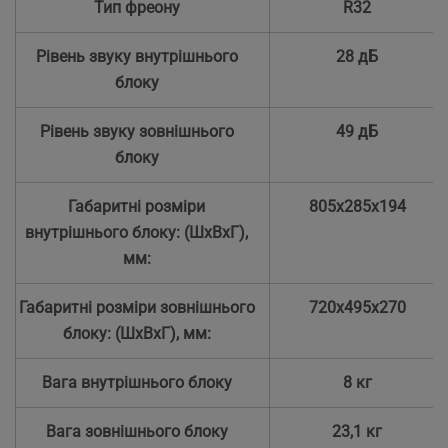
Тип фреону
R32
Рівень звуку внутрішнього
28 дБ
блоку
Рівень звуку зовнішнього
49 дБ
блоку
Габаритні розміри
805х285х194
внутрішнього блоку: (ШхВхГ),
мм:
Габаритні розміри зовнішнього
720x495x270
блоку: (ШхВхГ), мм:
Вага внутрішнього блоку
8 кг
Вага зовнішнього блоку
23,1 кг