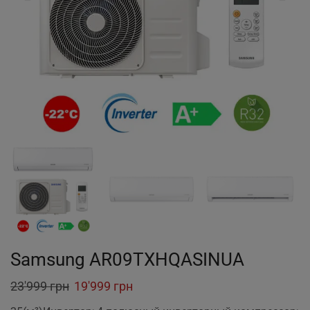
Samsung AR09TXHQASINUA
Original
Current
23'999
грн
19'999
грн
price
price