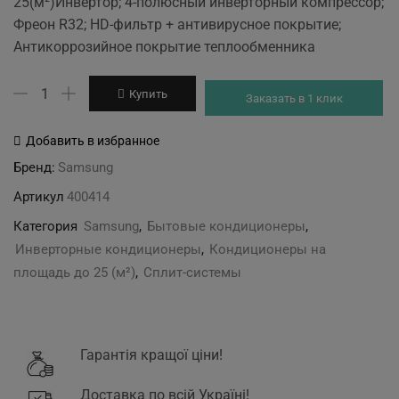
25(м²)Инвертор; 4-полюсный инверторный компрессор;
was:
is:
Фреон R32; HD-фильтр + антивирусное покрытие;
23'999 грн.
19'999 грн.
Антикоррозийное покрытие теплообменника
Количество
Купить
Заказать в 1 клик
товара
Samsung
Добавить в избранное
AR09TXHQASINUA
Бренд:
Samsung
Артикул
400414
Категория
Samsung
,
Бытовые кондиционеры
,
Инверторные кондиционеры
,
Кондиционеры на
площадь до 25 (м²)
,
Сплит-системы
Гарантія кращої ціни!
Доставка по всій Україні!