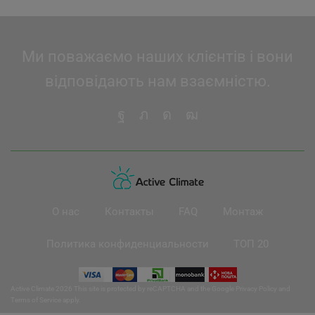
Ми поважаємо наших клієнтів і вони
відповідають нам взаємністю.
О нас
Контакты
FAQ
Монтаж
Политика конфиденциальности
ТОП 20
Active Climate 2026 This site is protected by reCAPTCHA and the Google
Privacy Policy
and
Terms of Service
apply.