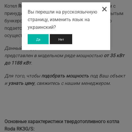
×
Котел
Roda RK3G/S-30
предназначен для систем с
Вы перешли на русскоязычную
принудительной циркуляцией. Он оснащен закрытым
страницу, изменить язык на
бункером с защитой от возгорания, где топливо
украинский?
подается с помощью шнека. Управление
осуществляется на интерфейсной панели.
Да
Нет
Данный твердотопливный котел Roda RK3G
/
S
представлен в модельном ряде мощностью
от 35 кВт
до 1188 кВт
.
Для того, чтобы
подобрать мощность
под Ваш объект
и
узнать цену
, свяжитесь с нашим менеджером.
Основные характеристики твердотопливного котла
Roda RK3G/S: