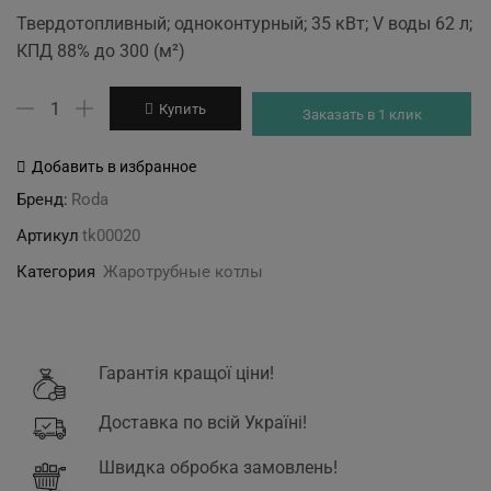
Твердотопливный; одноконтурный; 35 кВт; V воды 62 л;
КПД 88% до 300 (м²)
Количество
Купить
Заказать в 1 клик
товара
RK3G/S-
Добавить в избранное
30
Бренд:
Roda
Артикул
tk00020
Категория
Жаротрубные котлы
Гарантія кращої ціни!
Доставка по всій Україні!
Швидка обробка замовлень!