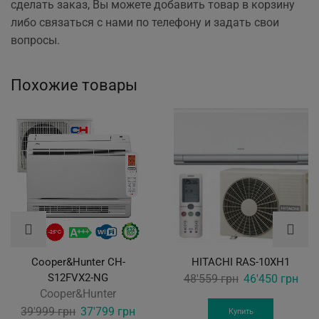
сделать заказ, Вы можете добавить товар в корзину
либо связаться с нами по телефону и задать свои
вопросы.
Похожие товары
Cooper&Hunter CH-
HITACHI RAS-10XH1
S12FVX2-NG
Original
Curr
48'559
грн
46'450
грн
Cooper&Hunter
price
pric
Original
Current
39'999
грн
37'799
грн
was:
is:
Купить