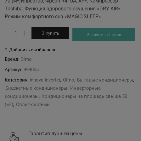
70 (м²)Инвертор; Фреон R410A; A++; Компрессор
was:
is:
Toshiba; Функция здорового осушения «DRY AIR»;
43'080 грн.
40'500 грн.
Режим комфортного сна «MAGIC SLEEP»
Количество
Купить
Заказать в 1 клик
товара
Olmo
Добавить в избранное
OSH-
Бренд:
Olmo
24FR9
Артикул
999005
Innova
Inverter
Категория
Innova Inverter
,
Olmo
,
Бытовые кондиционеры
,
Бюджетные кондиционеры
,
Инверторные
кондиционеры
,
Кондиционеры на площадь свыше 50
(м²)
,
Сплит-системы
Гарантия лучшей цены