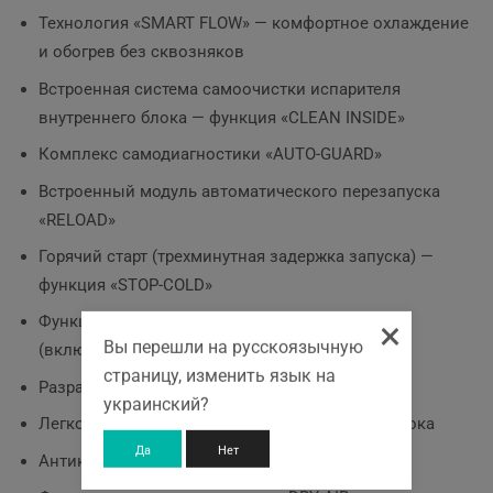
Технология «SMART FLOW» — комфортное охлаждение
и обогрев без сквозняков
Встроенная система самоочистки испарителя
внутреннего блока — функция «CLEAN INSIDE»
Комплекс самодиагностики «AUTO-GUARD»
Встроенный модуль автоматического перезапуска
«RELOAD»
Горячий старт (трехминутная задержка запуска) —
функция «STOP-COLD»
Функция «Сlever TIMER» — таймер на 24 часа
×
Вы перешли на русскоязычную
(включение/выключение)
страницу, изменить язык на
Разработка «PIPE TWINS»
украинский?
Легко очищаемая конструкция внутреннего блока
Да
Нет
Антикоррозийное покрытие «GOLD FIN»