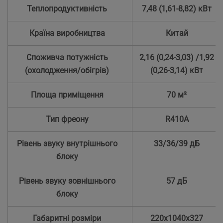
Теплопродуктивність
7,48 (1,61-8,82) кВт
Країна виробництва
Китай
Споживча потужність
2,16 (0,24-3,03) /1,92
(охолодження/обігрів)
(0,26-3,14) кВт
Площа приміщення
70 м²
Тип фреону
R410А
Рівень звуку внутрішнього
33/36/39 дБ
блоку
Рівень звуку зовнішнього
57 дБ
блоку
Габаритні розміри
220х1040х327