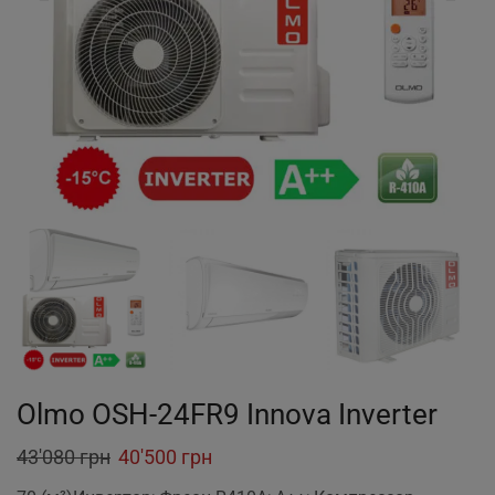
Olmo OSH-24FR9 Innova Inverter
Original
Current
43'080
грн
40'500
грн
price
price