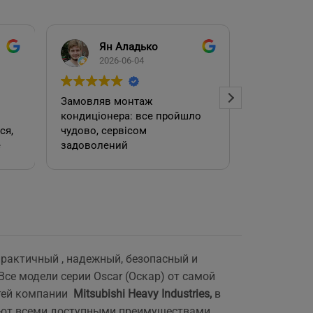
Ян Аладько
Над
2026-06-04
2026
Замовляв монтаж
Добрий ден
кондиціонера: все пройшло
адміністра
чудово, сервісом
допомогла
е
задоволений
кондиціоне
.
швидко та
встановил
роботою. 
 практичный , надежный, безопасный и
е
се модели серии Oscar (Оскар) от самой
тей компании
Mitsubishi Heavy Industries,
в
дают всеми доступными преимуществами