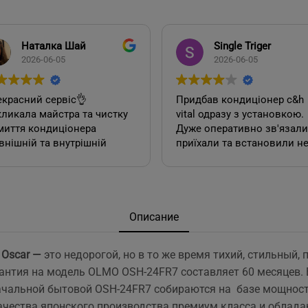
Наталка Шай
Single Triger
2026-06-05
2026-06-05
красний сервіс👌
Придбав кондиціонер c&h
ликала майстра та чистку
vital одразу з установкою.
миття кондиціонера
Дуже оперативно зв'язалися,
внішній та внутрішній
приїхали та встановили н
к). Все чудово, а головне
дивлячись на літній сезон
сно.
По товару нарікань немає.
Ціна така ж як і в інших
акож декілька років тому
магазинах. Сподобалась
овляла у цієї фірми 2
пропозиція, акційної
Описание
диціонера. Задоволена,
установки за умови
сервісом у допомозі із
придбання кондиціонеру
 Oscar —
это недорогой, но в то же время тихий, стильный,
ором їх, так і
саме в цьому магазині. Ал
нтия на модель OLMO OSH-24FR7 составляет 60 месяцев. В
посереднім їх
ж по факту стандартна
нтуванням.
установка в стандартній
чальной бытовой OSH-24FR7 собираются на базе мощнос
у неодмінно звертатись
панельній 12 поверхів ці
ачества японского производства премиум класса и обла