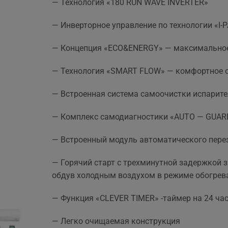
— Технология «180 RUN WAVE INVERTER»
— Инверторное управление по технологии «I
— Концепция «ECO&ENERGY» — максимальное
— Технология «SMART FLOW» — комфортное о
— Встроенная система самоочистки испарите
— Комплекс самодиагностики «AUTO — GUAR
— Встроенный модуль автоматического пере
— Горячий старт с трехминутной задержкой 
обдув холодным воздухом в режиме обогрев
— Функция «СLEVER TIMER» -таймер на 24 ча
— Легко очищаемая конструкция