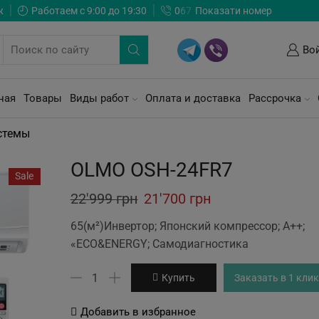
ж
Работаем с 9:00 до 19:30
0
6
7
Показати номер
Во
ная
Товары
Виды работ
Оплата и доставка
Рассрочка
стемы
OLMO OSH-24FR7
Sale
Original
Current
22'999
грн
21'700
грн
price
price
65(м²)Инвертор; Японский компрессор; А++;
was:
is:
«ECO&ENERGY; Самодиагностика
22'999 грн.
21'700 грн.
Количество
Купить
Заказать в 1 клик
товара
OLMO
Добавить в избранное