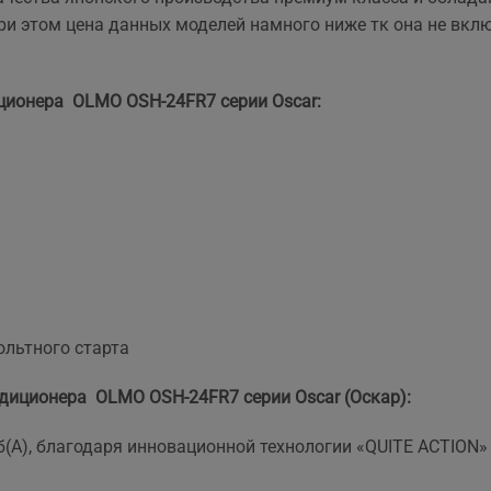
та рекомендувати!
вийшла знову ж така сама
и этом цена данных моделей намного ниже тк она не вкл
що і пропонують в інших
магазинах. Тому перевага
тільки оперативність, і
ционера OLMO OSH-24FR7 серии Oscar:
можливість розрахунку на
місті за фактично товар і
встановлення.
ольтного старта
диционера OLMO OSH-24FR7 серии Oscar (Оскар):
б(А), благодаря инновационной технологии «QUITE ACTION»