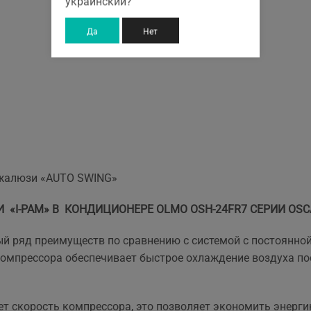
украинский?
Да
Нет
 жалюзи «AUTO SWING»
«I-PAM» В КОНДИЦИОНЕРЕ OLMO OSH-24FR7 СЕРИИ OSCA
й ряд преимуществ по сравнению с системой с постоянно
омпрессора обеспечивает быстрое охлаждение воздуха пос
т скорость компрессора, это позволяет экономить энерги