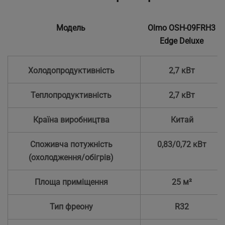
Модель
Olmo OSH-09FRH3
Edge Deluxe
Холодопродуктивність
2,7 кВт
Теплопродуктивність
2,7 кВт
Країна виробництва
Китай
Споживча потужність
0,83/0,72 кВт
(охолодження/обігрів)
Площа приміщення
25 м²
Тип фреону
R32