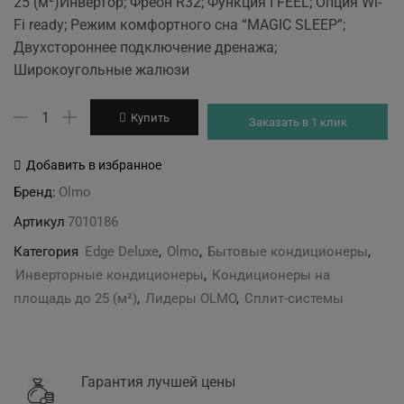
25 (м²)Инвертор; Фреон R32; Функция I FEEL; Опция Wi-
was:
is:
Fi ready; Режим комфортного сна “MAGIC SLEEP”;
18'999 грн.
17'599 грн.
Двухстороннее подключение дренажа;
Широкоугольные жалюзи
Количество
Купить
Заказать в 1 клик
товара
Olmo
Добавить в избранное
OSH-
Бренд:
Olmo
09FRH3
Артикул
7010186
Edge
Deluxe
Категория
Edge Deluxe
,
Olmo
,
Бытовые кондиционеры
,
Инверторные кондиционеры
,
Кондиционеры на
площадь до 25 (м²)
,
Лидеры OLMO
,
Сплит-системы
Гарантия лучшей цены