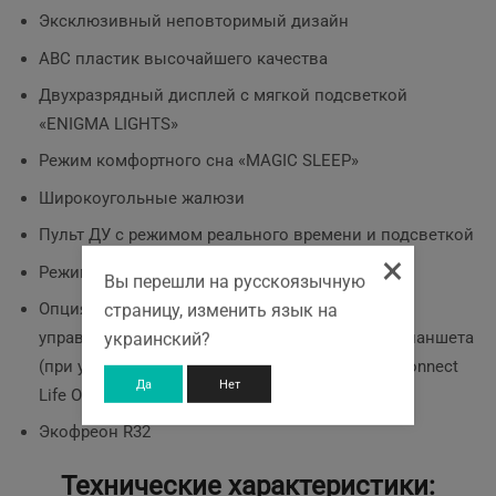
Эксклюзивный неповторимый дизайн
ABC пластик высочайшего качества
Двухразрядный дисплей c мягкой подсветкой
«ENIGMA LIGHTS»
Режим комфортного сна «MAGIC SLEEP»
Широкоугольные жалюзи
Пульт ДУ с режимом реального времени и подсветкой
×
Режим дежурного экономичного отопления +8
Вы перешли на русскоязычную
Опция Wi-Fi ready — возможность удаленного
страницу, изменить язык на
управления кондиционером с телефона или планшета
украинский?
(при условии комплектации модемом OLMO Connect
Да
Нет
Life OL-WH, приобретается отдельно).
Экофреон R32
Технические характеристики: