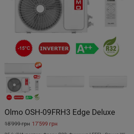
Olmo OSH-09FRH3 Edge Deluxe
Original
Current
18'999
грн
17'599
грн
price
price