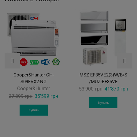
Cooper&Hunter CH-
MSZ-EF35VE2(3)W/B/S
S09FVX2-NG
/MUZ-EF35VE
Cooper&Hunter
Original
Curr
53'900
грн
41'870
грн
Original
Current
price
pric
37'899
грн
35'599
грн
price
price
was:
is:
Купить
was:
is:
53'900 грн.
41'8
Купить
37'899 грн.
35'599 грн.