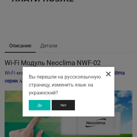
Описание
Детали
Wi-Fi Модуль Neoclima NWF-02
×
Wi-Fi модуль подходит для кондиционеров
Neoclima
Вы перешли на русскоязычную
Alaska 3.2
серии
Alaska 4.0, Terra.
,
страницу, изменить язык на
украинский?
Да
Нет