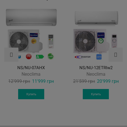
NS/NU-07AHX
NS/NU-12ETRIw2
Neoclima
Neoclima
Original
Current
Original
Curr
12'999
грн
11'999
грн
21'599
грн
20'999
грн
price
price
price
pric
was:
is:
was:
is:
Купить
Купить
12'999 грн.
11'999 грн.
21'599 грн.
20'9