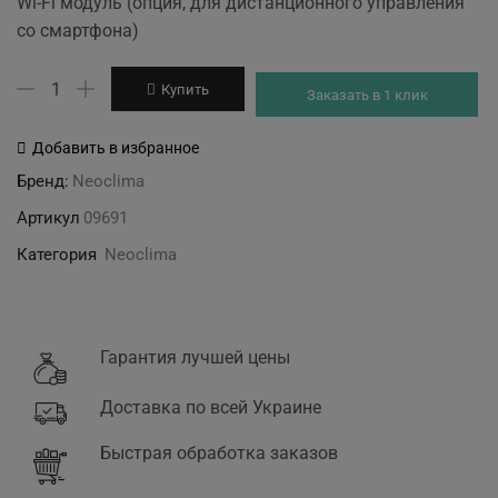
Wi-Fi модуль (опция, для дистанционного управления
со смартфона)
Количество
Купить
Заказать в 1 клик
товара
Neoclima
Добавить в избранное
NWF-
Бренд:
Neoclima
02
Артикул
09691
Wi-
Fi
Категория
Neoclima
модуль
Гарантия лучшей цены
Доставка по всей Украине
Быстрая обработка заказов