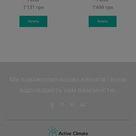
1'131
грн
1'449
грн
Купить
Купить
Ми поважаємо наших клієнтів і вони
відповідають нам взаємністю.