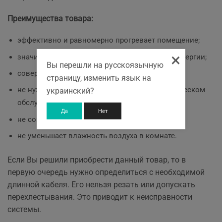
Преимущества товара:
эффективно и равномерно прогревает помещение;
×
значительно экономит потребление электроэнергии;
Вы перешли на русскоязычную
совершенно не занимает место в комнате;
страницу, изменить язык на
не нуждается в постоянном контроле и техническом
украинский?
обслуживании;
Да
Нет
не создает подымание пыли;
не уменьшает влажность воздуха в комнате.
Если Вы решили приобрести данный товар, то в
первую очередь нужно определиться с необходимой
длинной кабеля. Его нельзя резать или допускать
перехлестывания. Это приводит к неисправности
системы.