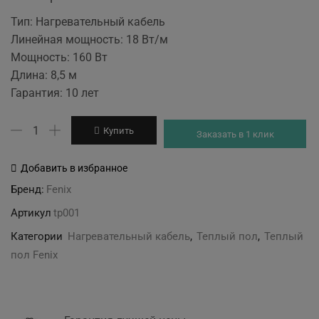
Тип: Нагревательный кабель
Линейная мощность: 18 Вт/м
Мощность: 160 Вт
Длина: 8,5 м
Гарантия: 10 лет
Количество
Купить
Заказать в 1 клик
товара
Нагревательный
Добавить в избранное
кабель
Бренд:
Fenix
Fenix
Артикул
tp001
ADSV
18
Категории
Нагревательный кабель
,
Теплый пол
,
Теплый
в
пол Fenix
стяжку