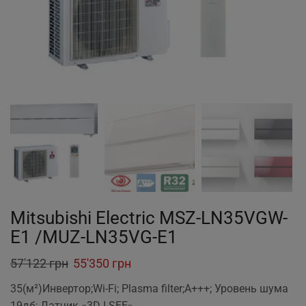
Mitsubishi Electric MSZ-LN35VGW-
E1 /MUZ-LN35VG-E1
Original
Current
57'122
грн
55'350
грн
price
price
35(м²)Инвертор;Wi-Fi; Plasma filter;A+++; Уровень шума
was:
is:
19дб; Датчик «3D I-SEE»