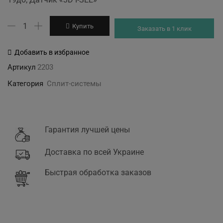
57'122 грн.
55'350 грн.
Количество
Купить
Заказать в 1 клик
товара
Mitsubishi
Добавить в избранное
Electric
Артикул
2203
MSZ-
Категория
Сплит-системы
LN35VGW-
E1
/MUZ-
LN35VG-
Гарантия лучшей цены
E1
Доставка по всей Украине
Быстрая обработка заказов