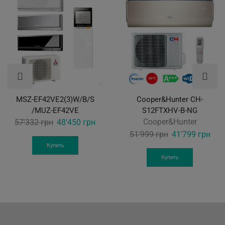
MSZ-EF42VE2(3)W/B/S
Cooper&Hunter CH-
/MUZ-EF42VE
S12FTXHV-B-NG
Original
Current
Cooper&Hunter
57'332
грн
48'450
грн
price
price
Original
Curr
51'999
грн
41'799
грн
was:
is:
price
pric
Купить
57'332 грн.
48'450 грн.
was:
is:
Купить
51'999 грн.
41'7