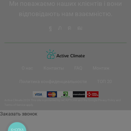
Ми поважаємо наших клієнтів і вони
відповідають нам взаємністю.
О нас
Контакты
FAQ
Монтаж
Политика конфиденциальности
ТОП 20
Active Climate 2026 This site is protected by reCAPTCHA and the Google
Privacy Policy
and
Terms of Service
apply.
Заказать звонок
КНОПКА