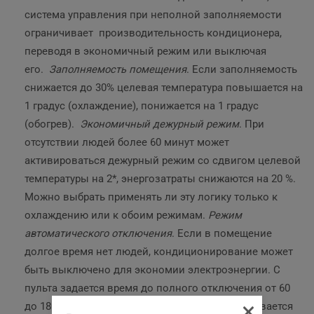
система управления при неполной заполняемости
ограничивает производительность кондиционера,
переводя в экономичный режим или выключая
его.
Заполняемость помещения
. Если заполняемость
снижается до 30% целевая температура повышается на
1 градус (охлаждение), понижается на 1 градус
(обогрев).
Экономичный дежурный режим
. При
отсутствии людей более 60 минут может
активироваться дежурный режим со сдвигом целевой
температуры на 2*, энергозатраты снижаются на 20 %.
Можно выбрать применять ли эту логику только к
охлаждению или к обоим режимам.
Режим
автоматического отключения
. Если в помещение
долгое время нет людей, кондиционирование может
быть выключено для экономии электроэнергии. С
пульта задается время до полного отключения от 60
×
до 180 минут с 10 мин. шагом. На пульте указывается