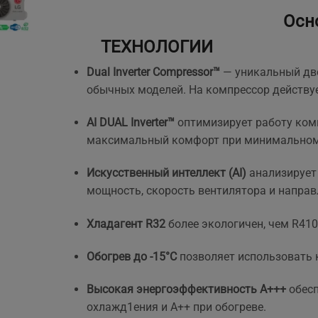
Осно
ТЕХНОЛОГИИ
.
Dual Inverter Compressor™
— уникальный дво
обычных моделей. На компрессор действуе
AI DUAL Inverter™
оптимизирует работу комп
максимальный комфорт при минимальном
Искусственный интеллект (AI)
анализирует
мощность, скорость вентилятора и напра
Хладагент R32
более экологичен, чем R41
Обогрев до -15°C
позволяет использовать 
Высокая энергоэффективность A+++
обесп
охлажд1ения и A++ при обогреве.