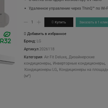
Удаленное управление через ThinQ™ по Wi-F
Количество
Купить
Заказать в 1 клик
товара
LG
Добавить в избранное
H12S1D
Бренд:
LG
Air
Артикул
2026118
Fit
Категория
Air Fit Deluxe
,
Дизайнерские
Deluxe
кондиционеры
,
Инверторные кондиционеры
,
Кондиционеры LG
,
Кондиционеры на площадь
(м²)