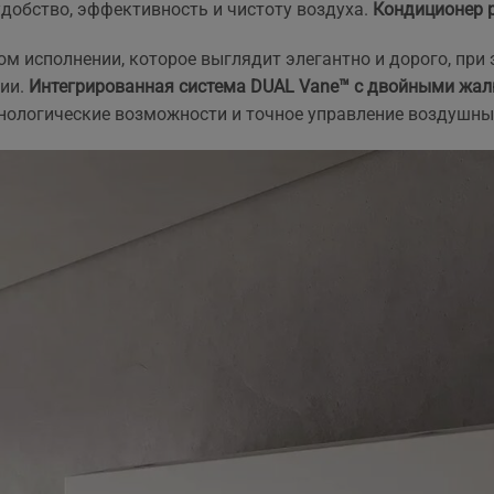
удобство, эффективность и чистоту воздуха.
Кондиционер 
та рекомендувати!
вийшла знову ж така сама
що і пропонують в інших
ом исполнении, которое выглядит элегантно и дорого, при
магазинах. Тому перевага
тільки оперативність, і
нии.
Интегрированная система DUAL Vane™ с двойными жал
можливість розрахунку на
хнологические возможности и точное управление воздушн
місті за фактично товар і
встановлення.