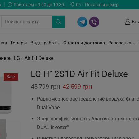
ж
Работаем с 9:00 до 19:30
0
6
7
Показати номер
Во
ная
Товары
Виды работ
Оплата и доставка
Рассрочка
онеры LG
Air Fit Deluxe
LG H12S1D Air Fit Deluxe
Sale
Original
Current
45'799
грн
42'599
грн
price
price
Равномерное распределение воздуха благ
was:
is:
Dual Vane
45'799 грн.
42'599 грн.
Энергоэффективность благодаря технолог
DUAL Inverter™
Очистка благодаря ионизатору UV Nano™