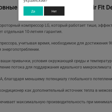
украинский?
вные особенности LG H12S1D Air Fit D
Да
Нет
роторный компрессор LG, который работает тише, эффект
т отдельная 10-летняя гарантия.
рессора, учитывая время, необходимое для достижения 9
 энергопотреблении.
 ваши привычки, условия окружающей среды и температур
вление потока для поддержания идеального микроклимата
0A, благодаря меньшему потенциалу глобального потеплен
кондиционер как дополнительный источник тепла в межсез
ечивает максимальную производительность при минималь