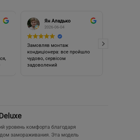
Ян Аладько
Над
2026-06-04
2026
Замовляв монтаж
Добрий ден
кондиціонера: все пройшло
адміністра
чудово, сервісом
допомогла
е
задоволений
кондиціоне
.
швидко та
встановил
роботою. 
Deluxe
е
кий уровень комфорта благодаря
одом замораживания. Эта модель